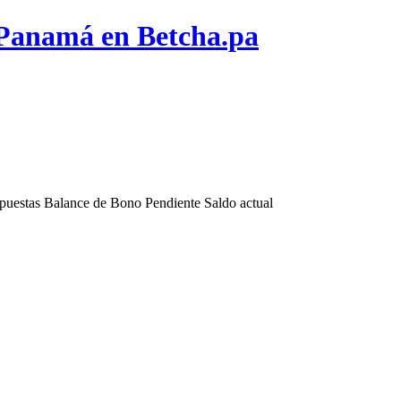
puestas
Balance de Bono Pendiente
Saldo actual