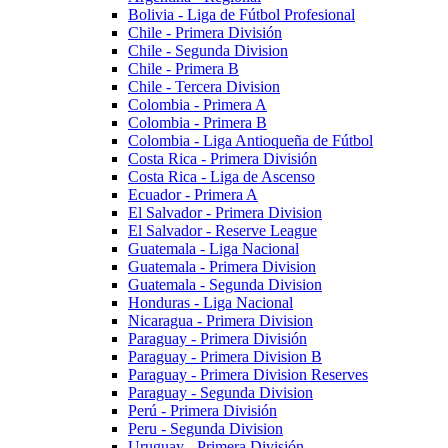
Bolivia - Liga de Fútbol Profesional
Chile - Primera División
Chile - Segunda Division
Chile - Primera B
Chile - Tercera Division
Colombia - Primera A
Colombia - Primera B
Colombia - Liga Antioqueña de Fútbol
Costa Rica - Primera División
Costa Rica - Liga de Ascenso
Ecuador - Primera A
El Salvador - Primera Division
El Salvador - Reserve League
Guatemala - Liga Nacional
Guatemala - Primera Division
Guatemala - Segunda Division
Honduras - Liga Nacional
Nicaragua - Primera Division
Paraguay - Primera División
Paraguay - Primera Division B
Paraguay - Primera Division Reserves
Paraguay - Segunda Division
Perú - Primera División
Peru - Segunda Division
Uruguay - Primera División