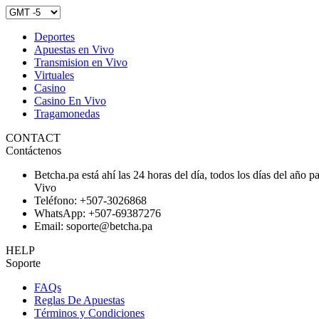
Deportes
Apuestas en Vivo
Transmision en Vivo
Virtuales
Casino
Casino En Vivo
Tragamonedas
CONTACT
Contáctenos
Betcha.pa está ahí las 24 horas del día, todos los días del año
Vivo
Teléfono:
+507-3026868
WhatsApp:
+507-69387276
Email:
soporte@betcha.pa
HELP
Soporte
FAQs
Reglas De Apuestas
Términos y Condiciones