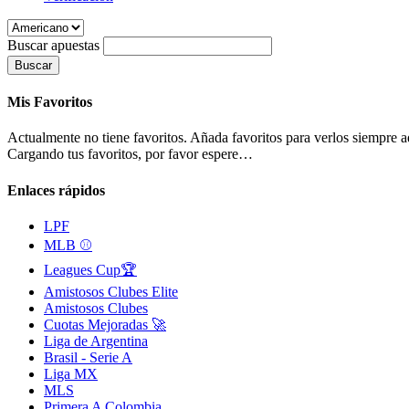
Buscar apuestas
Buscar
Mis Favoritos
Actualmente no tiene favoritos. Añada favoritos para verlos siempre a
Cargando tus favoritos, por favor espere…
Enlaces rápidos
LPF
MLB ⚾
Leagues Cup🏆
Amistosos Clubes Elite
Amistosos Clubes
Cuotas Mejoradas 🚀
Liga de Argentina
Brasil - Serie A
Liga MX
MLS
Primera A Colombia