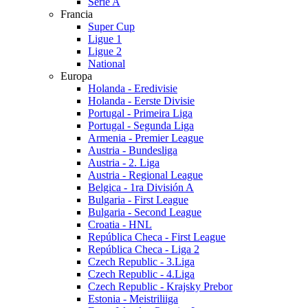
Serie A
Francia
Super Cup
Ligue 1
Ligue 2
National
Europa
Holanda - Eredivisie
Holanda - Eerste Divisie
Portugal - Primeira Liga
Portugal - Segunda Liga
Armenia - Premier League
Austria - Bundesliga
Austria - 2. Liga
Austria - Regional League
Belgica - 1ra División A
Bulgaria - First League
Bulgaria - Second League
Croatia - HNL
República Checa - First League
República Checa - Liga 2
Czech Republic - 3.Liga
Czech Republic - 4.Liga
Czech Republic - Krajsky Prebor
Estonia - Meistriliiga