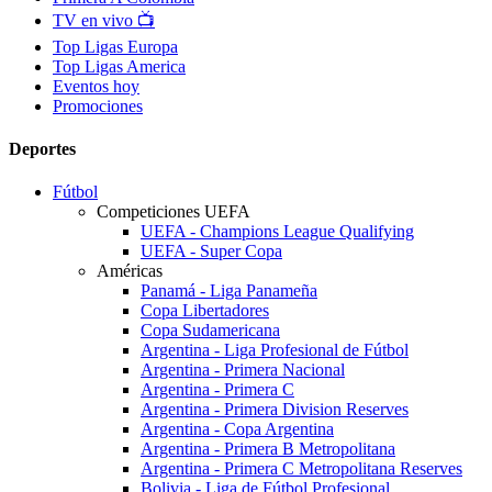
TV en vivo 📺
Top Ligas Europa
Top Ligas America
Eventos hoy
Promociones
Deportes
Fútbol
Competiciones UEFA
UEFA - Champions League Qualifying
UEFA - Super Copa
Américas
Panamá - Liga Panameña
Copa Libertadores
Copa Sudamericana
Argentina - Liga Profesional de Fútbol
Argentina - Primera Nacional
Argentina - Primera C
Argentina - Primera Division Reserves
Argentina - Copa Argentina
Argentina - Primera B Metropolitana
Argentina - Primera C Metropolitana Reserves
Bolivia - Liga de Fútbol Profesional