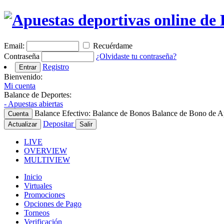
Email:
Recuérdame
Contraseña
¿Olvidaste tu contraseña?
Registro
Bienvenido:
Mi cuenta
Balance de Deportes
:
-
Apuestas abiertas
Balance Efectivo:
Balance de Bonos
Balance de Bono de A
Cuenta
Depositar
Actualizar
Salir
LIVE
OVERVIEW
MULTIVIEW
Inicio
Virtuales
Promociones
Opciones de Pago
Torneos
Verificación