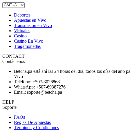
Deportes
Apuestas en Vivo
Transmision en Vivo
Virtuales
Casino
Casino En Vivo
Tragamonedas
CONTACT
Contáctenos
Betcha.pa está ahí las 24 horas del día, todos los días del año
Vivo
Teléfono:
+507-3026868
WhatsApp:
+507-69387276
Email:
soporte@betcha.pa
HELP
Soporte
FAQs
Reglas De Apuestas
Términos y Condiciones