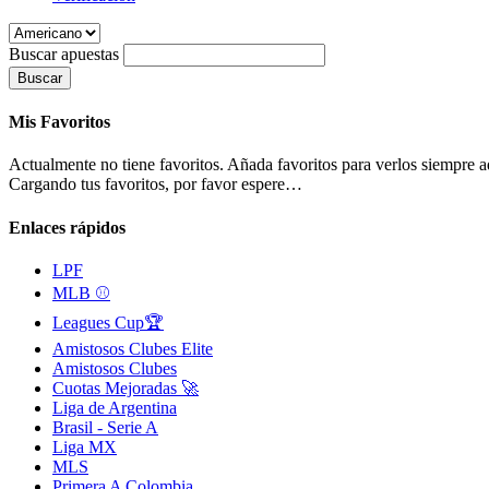
Buscar apuestas
Buscar
Mis Favoritos
Actualmente no tiene favoritos. Añada favoritos para verlos siempre a
Cargando tus favoritos, por favor espere…
Enlaces rápidos
LPF
MLB ⚾
Leagues Cup🏆
Amistosos Clubes Elite
Amistosos Clubes
Cuotas Mejoradas 🚀
Liga de Argentina
Brasil - Serie A
Liga MX
MLS
Primera A Colombia