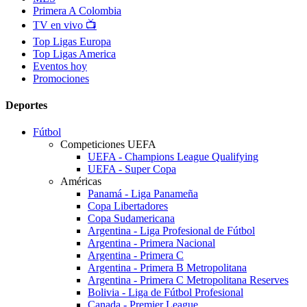
Primera A Colombia
TV en vivo 📺
Top Ligas Europa
Top Ligas America
Eventos hoy
Promociones
Deportes
Fútbol
Competiciones UEFA
UEFA - Champions League Qualifying
UEFA - Super Copa
Américas
Panamá - Liga Panameña
Copa Libertadores
Copa Sudamericana
Argentina - Liga Profesional de Fútbol
Argentina - Primera Nacional
Argentina - Primera C
Argentina - Primera B Metropolitana
Argentina - Primera C Metropolitana Reserves
Bolivia - Liga de Fútbol Profesional
Canada - Premier League