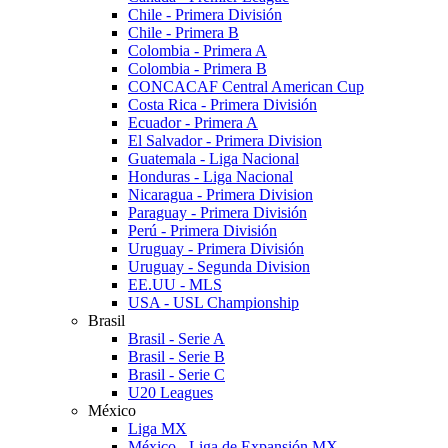
Chile - Primera División
Chile - Primera B
Colombia - Primera A
Colombia - Primera B
CONCACAF Central American Cup
Costa Rica - Primera División
Ecuador - Primera A
El Salvador - Primera Division
Guatemala - Liga Nacional
Honduras - Liga Nacional
Nicaragua - Primera Division
Paraguay - Primera División
Perú - Primera División
Uruguay - Primera División
Uruguay - Segunda Division
EE.UU - MLS
USA - USL Championship
Brasil
Brasil - Serie A
Brasil - Serie B
Brasil - Serie C
U20 Leagues
México
Liga MX
México - Liga de Expansión MX