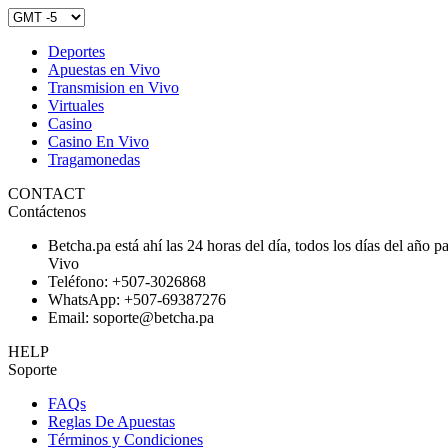
Deportes
Apuestas en Vivo
Transmision en Vivo
Virtuales
Casino
Casino En Vivo
Tragamonedas
CONTACT
Contáctenos
Betcha.pa está ahí las 24 horas del día, todos los días del año
Vivo
Teléfono:
+507-3026868
WhatsApp:
+507-69387276
Email:
soporte@betcha.pa
HELP
Soporte
FAQs
Reglas De Apuestas
Términos y Condiciones