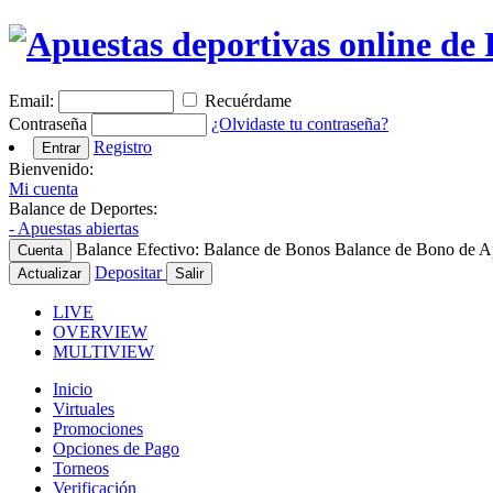
Email:
Recuérdame
Contraseña
¿Olvidaste tu contraseña?
Registro
Bienvenido:
Mi cuenta
Balance de Deportes
:
-
Apuestas abiertas
Balance Efectivo:
Balance de Bonos
Balance de Bono de A
Cuenta
Depositar
Actualizar
Salir
LIVE
OVERVIEW
MULTIVIEW
Inicio
Virtuales
Promociones
Opciones de Pago
Torneos
Verificación