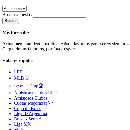
Buscar apuestas
Buscar
Mis Favoritos
Actualmente no tiene favoritos. Añada favoritos para verlos siempre a
Cargando tus favoritos, por favor espere…
Enlaces rápidos
LPF
MLB ⚾
Leagues Cup🏆
Amistosos Clubes Elite
Amistosos Clubes
Cuotas Mejoradas 🚀
Copa do Brasil
Liga de Argentina
Brasil - Serie A
Liga MX
MLS