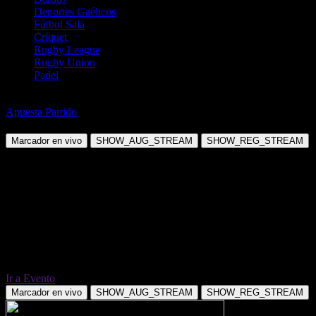
Deportes Gaélicos
Fútbol Sala
Críquet
Rugby League
Rugby Union
Padel
Rugby Union
Apuesta Partido
Fiji vs Inglaterra
Marcador en vivo
SHOW_AUG_STREAM
SHOW_REG_STREAM
Ir a Evento
Marcador en vivo
SHOW_AUG_STREAM
SHOW_REG_STREAM