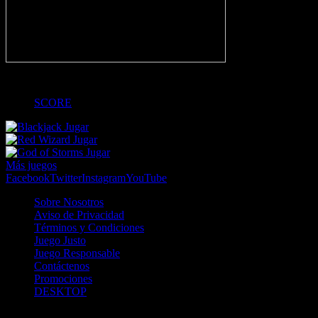
-
SCORE
Jugar
Jugar
Jugar
Más juegos
Facebook
Twitter
Instagram
YouTube
Sobre Nosotros
Aviso de Privacidad
Términos y Condiciones
Juego Justo
Juego Responsable
Contáctenos
Promociones
DESKTOP
Betcha.pa es operado por ONJOC, CORP. una compañía registrada