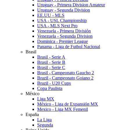
Uruguay - Primera Division Amateur
Uruguay - Segunda Division
EE.UU - MLS
USA - USL Championship
USA - MLS Next Pro
Venezuela - Primera División
Venezuela - Segunda Division
Dominica - Premier League
Panama - Liga de Futbol Nacional
Brasil
Brasil - Serie A
Brasil - Serie B
Brasil - Serie C
Brasil - Campeonato Gaucho 2
Brazil - Campeonato Goiano 2
Brazil - U20 Cups
Copa Paulista
México
Liga MX
México - Liga de Expansión MX
Mexico - Liga MX Femenil
España
La Liga
Segunda