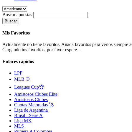
Buscar apuestas
Buscar
Mis Favoritos
Actualmente no tiene favoritos. Añada favoritos para verlos siempre a
Cargando tus favoritos, por favor espere…
Enlaces rápidos
LPF
MLB ⚾
Leagues Cup🏆
Amistosos Clubes Elite
Amistosos Clubes
Cuotas Mejoradas 🚀
Liga de Argentina
Brasil - Serie A
Liga MX
MLS
Primera A Colombia