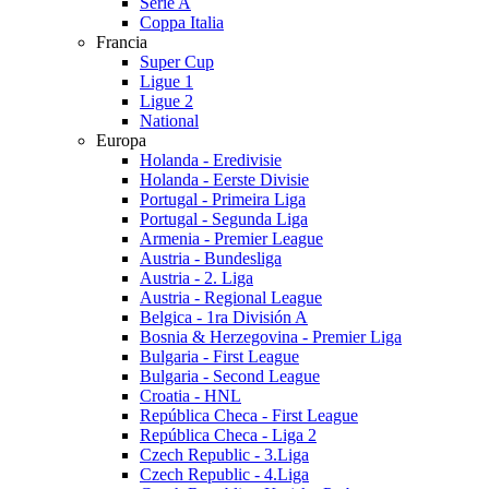
Serie A
Coppa Italia
Francia
Super Cup
Ligue 1
Ligue 2
National
Europa
Holanda - Eredivisie
Holanda - Eerste Divisie
Portugal - Primeira Liga
Portugal - Segunda Liga
Armenia - Premier League
Austria - Bundesliga
Austria - 2. Liga
Austria - Regional League
Belgica - 1ra División A
Bosnia & Herzegovina - Premier Liga
Bulgaria - First League
Bulgaria - Second League
Croatia - HNL
República Checa - First League
República Checa - Liga 2
Czech Republic - 3.Liga
Czech Republic - 4.Liga