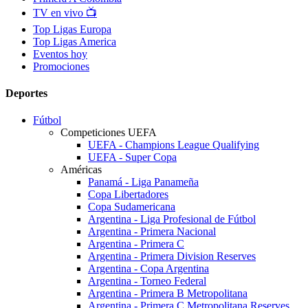
TV en vivo 📺
Top Ligas Europa
Top Ligas America
Eventos hoy
Promociones
Deportes
Fútbol
Competiciones UEFA
UEFA - Champions League Qualifying
UEFA - Super Copa
Américas
Panamá - Liga Panameña
Copa Libertadores
Copa Sudamericana
Argentina - Liga Profesional de Fútbol
Argentina - Primera Nacional
Argentina - Primera C
Argentina - Primera Division Reserves
Argentina - Copa Argentina
Argentina - Torneo Federal
Argentina - Primera B Metropolitana
Argentina - Primera C Metropolitana Reserves