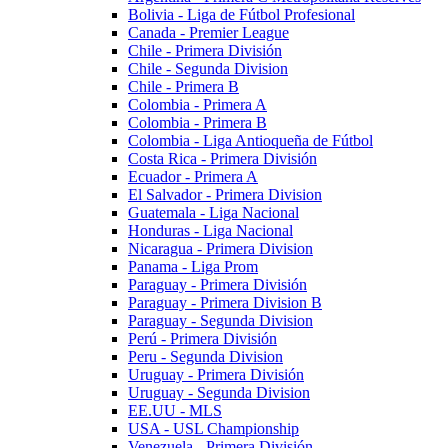
Bolivia - Liga de Fútbol Profesional
Canada - Premier League
Chile - Primera División
Chile - Segunda Division
Chile - Primera B
Colombia - Primera A
Colombia - Primera B
Colombia - Liga Antioqueña de Fútbol
Costa Rica - Primera División
Ecuador - Primera A
El Salvador - Primera Division
Guatemala - Liga Nacional
Honduras - Liga Nacional
Nicaragua - Primera Division
Panama - Liga Prom
Paraguay - Primera División
Paraguay - Primera Division B
Paraguay - Segunda Division
Perú - Primera División
Peru - Segunda Division
Uruguay - Primera División
Uruguay - Segunda Division
EE.UU - MLS
USA - USL Championship
Venezuela - Primera División