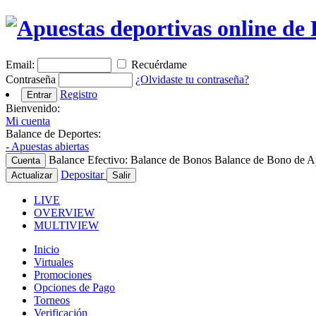
Email:
Recuérdame
Contraseña
¿Olvidaste tu contraseña?
Registro
Bienvenido:
Mi cuenta
Balance de Deportes
:
-
Apuestas abiertas
Balance Efectivo:
Balance de Bonos
Balance de Bono de A
Cuenta
Depositar
Actualizar
Salir
LIVE
OVERVIEW
MULTIVIEW
Inicio
Virtuales
Promociones
Opciones de Pago
Torneos
Verificación