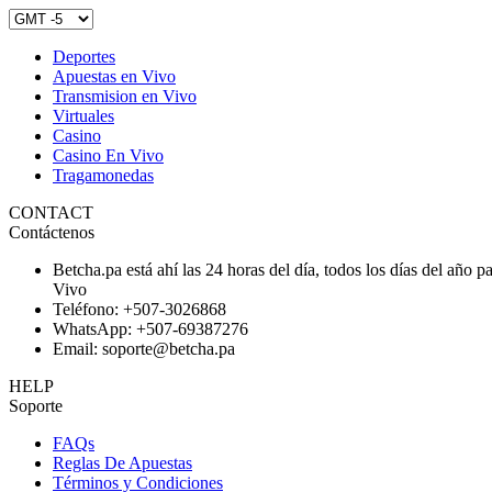
Deportes
Apuestas en Vivo
Transmision en Vivo
Virtuales
Casino
Casino En Vivo
Tragamonedas
CONTACT
Contáctenos
Betcha.pa está ahí las 24 horas del día, todos los días del año
Vivo
Teléfono:
+507-3026868
WhatsApp:
+507-69387276
Email:
soporte@betcha.pa
HELP
Soporte
FAQs
Reglas De Apuestas
Términos y Condiciones