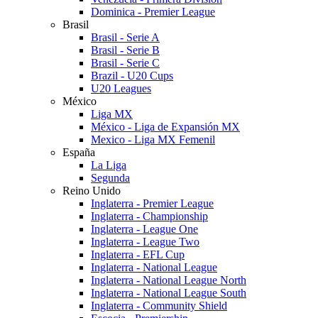
Dominica - Premier League
Brasil
Brasil - Serie A
Brasil - Serie B
Brasil - Serie C
Brazil - U20 Cups
U20 Leagues
México
Liga MX
México - Liga de Expansión MX
Mexico - Liga MX Femenil
España
La Liga
Segunda
Reino Unido
Inglaterra - Premier League
Inglaterra - Championship
Inglaterra - League One
Inglaterra - League Two
Inglaterra - EFL Cup
Inglaterra - National League
Inglaterra - National League North
Inglaterra - National League South
Inglaterra - Community Shield