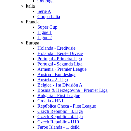
Oberliga
Italia
Serie A
Coppa Italia
Francia
Super Cup
Ligue 1
Ligue 2
Europa
Holanda - Eredivisie
Holanda - Eerste Divisie
Portugal - Primeira Liga
Portugal - Segunda Liga
Armenia - Premier League
Austria - Bundesliga
Austria - 2. Liga
Belgica - 1ra División A
Bosnia & Herzegovina - Premier Liga
Bulgaria - First League
Croatia - HNL
República Checa - First League
Czech Republic - 3.Liga
Czech Republic - 4.Liga
Czech Republic - U19
Faroe Islands - 1. deild