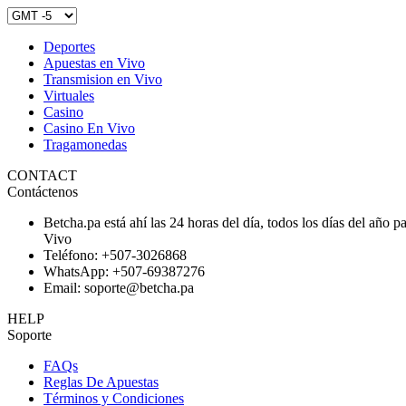
Deportes
Apuestas en Vivo
Transmision en Vivo
Virtuales
Casino
Casino En Vivo
Tragamonedas
CONTACT
Contáctenos
Betcha.pa está ahí las 24 horas del día, todos los días del año
Vivo
Teléfono:
+507-3026868
WhatsApp:
+507-69387276
Email:
soporte@betcha.pa
HELP
Soporte
FAQs
Reglas De Apuestas
Términos y Condiciones