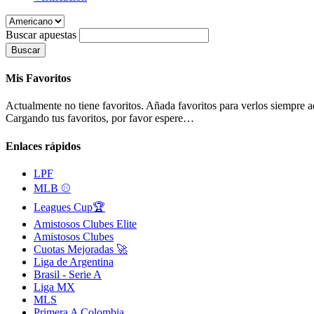
Buscar apuestas
Buscar
Mis Favoritos
Actualmente no tiene favoritos. Añada favoritos para verlos siempre a
Cargando tus favoritos, por favor espere…
Enlaces rápidos
LPF
MLB ⚾
Leagues Cup🏆
Amistosos Clubes Elite
Amistosos Clubes
Cuotas Mejoradas 🚀
Liga de Argentina
Brasil - Serie A
Liga MX
MLS
Primera A Colombia