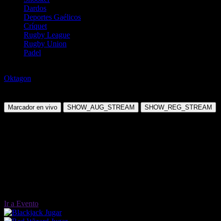
Dardos
Deportes Gaélicos
Críquet
Rugby League
Rugby Union
Padel
AMM
Oktagon
Lazar Todev vs Martin Buday
Sábado, 06 Jun 2026 11:00:00
Marcador en vivo
SHOW_AUG_STREAM
SHOW_REG_STREAM
Ir a Evento
Jugar