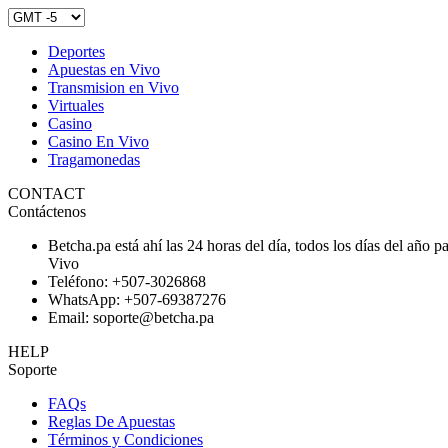
Deportes
Apuestas en Vivo
Transmision en Vivo
Virtuales
Casino
Casino En Vivo
Tragamonedas
CONTACT
Contáctenos
Betcha.pa está ahí las 24 horas del día, todos los días del año
Vivo
Teléfono:
+507-3026868
WhatsApp:
+507-69387276
Email:
soporte@betcha.pa
HELP
Soporte
FAQs
Reglas De Apuestas
Términos y Condiciones