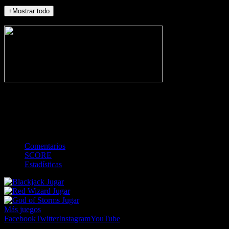
+Mostrar todo
NO_INCIDENTS
-
Gol
Tarjeta amarilla
Roja
Córner
Penalti
FKIC
Sustitución
0
-
-
-
-
-
-
0
-
-
-
-
-
-
Comentarios
SCORE
Estadísticas
Jugar
Jugar
Jugar
Más juegos
Facebook
Twitter
Instagram
YouTube