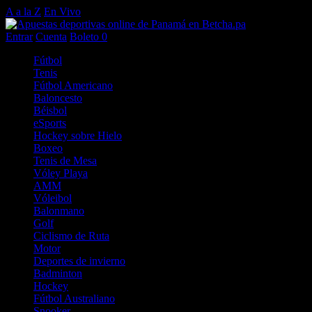
A a la Z
En Vivo
Entrar
Cuenta
Boleto
0
Fútbol
Tenis
Fútbol Americano
Baloncesto
Béisbol
eSports
Hockey sobre Hielo
Boxeo
Tenis de Mesa
Vóley Playa
AMM
Vóleibol
Balonmano
Golf
Ciclismo de Ruta
Motor
Deportes de invierno
Badminton
Hockey
Fútbol Australiano
Snooker