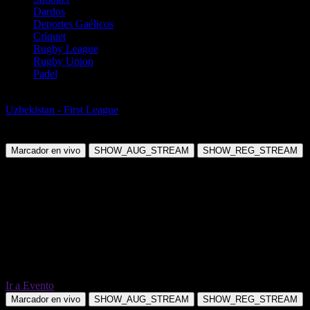
Dardos
Deportes Gaélicos
Críquet
Rugby League
Rugby Union
Padel
Fútbol
Uzbekistan - First League
Fc Kattaqorgon vs FarDu-Futbolinfo
Farg'ona
Marcador en vivo
SHOW_AUG_STREAM
SHOW_REG_STREAM
Ir a Evento
Marcador en vivo
SHOW_AUG_STREAM
SHOW_REG_STREAM