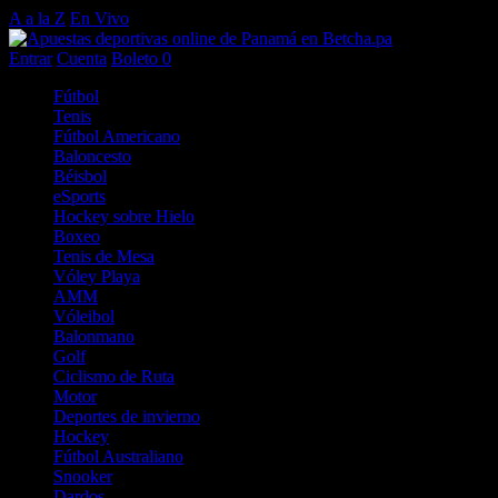
A a la Z
En Vivo
Entrar
Cuenta
Boleto
0
Fútbol
Tenis
Fútbol Americano
Baloncesto
Béisbol
eSports
Hockey sobre Hielo
Boxeo
Tenis de Mesa
Vóley Playa
AMM
Vóleibol
Balonmano
Golf
Ciclismo de Ruta
Motor
Deportes de invierno
Hockey
Fútbol Australiano
Snooker
Dardos