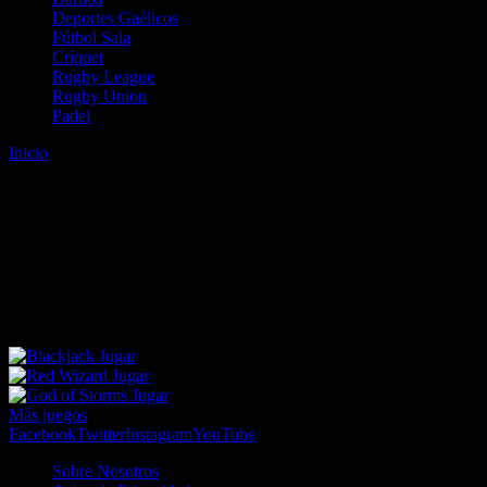
Deportes Gaélicos
Fútbol Sala
Críquet
Rugby League
Rugby Union
Padel
Inicio
Error
ERROR 404 - NO SE HA ENCONTRADO EL
ARCHIVO
Lo sentimos pero no se ha podido localizar la página que estás
buscando. Es posible que hayas introducido una URL errónea o que
se haya producido un cambio en la dirección web. Para recibir
ayuda sobre la página a la que quieres acceder visita nuestro map
Jugar
Jugar
Jugar
Más juegos
Facebook
Twitter
Instagram
YouTube
Sobre Nosotros