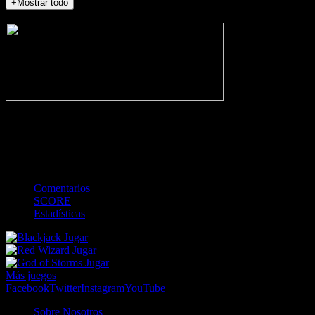
+Mostrar todo
NO_INCIDENTS
-
Gol
Tarjeta amarilla
Roja
Córner
Penalti
FKIC
Sustitución
0
-
-
-
-
-
-
0
-
-
-
-
-
-
Comentarios
SCORE
Estadísticas
Jugar
Jugar
Jugar
Más juegos
Facebook
Twitter
Instagram
YouTube
Sobre Nosotros