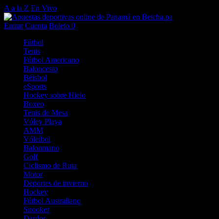
A a la Z
En Vivo
Entrar
Cuenta
Boleto
0
Fútbol
Tenis
Fútbol Americano
Baloncesto
Béisbol
eSports
Hockey sobre Hielo
Boxeo
Tenis de Mesa
Vóley Playa
AMM
Vóleibol
Balonmano
Golf
Ciclismo de Ruta
Motor
Deportes de invierno
Hockey
Fútbol Australiano
Snooker
Dardos