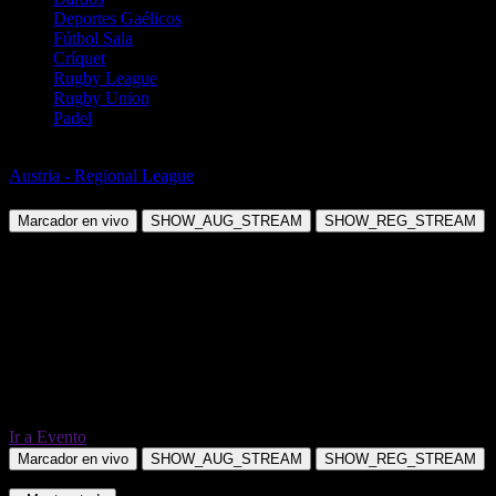
Deportes Gaélicos
Fútbol Sala
Críquet
Rugby League
Rugby Union
Padel
Fútbol
Austria - Regional League
Lauterach vs SV Kuchl
Marcador en vivo
SHOW_AUG_STREAM
SHOW_REG_STREAM
Ir a Evento
Marcador en vivo
SHOW_AUG_STREAM
SHOW_REG_STREAM