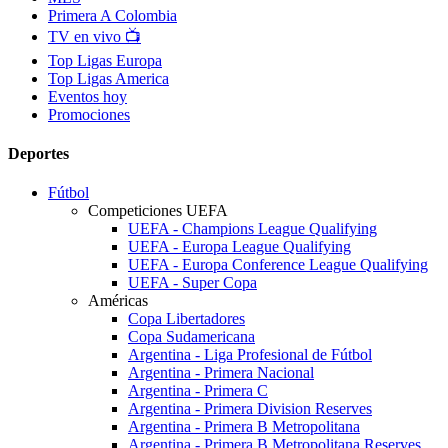
Primera A Colombia
TV en vivo 📺
Top Ligas Europa
Top Ligas America
Eventos hoy
Promociones
Deportes
Fútbol
Competiciones UEFA
UEFA - Champions League Qualifying
UEFA - Europa League Qualifying
UEFA - Europa Conference League Qualifying
UEFA - Super Copa
Américas
Copa Libertadores
Copa Sudamericana
Argentina - Liga Profesional de Fútbol
Argentina - Primera Nacional
Argentina - Primera C
Argentina - Primera Division Reserves
Argentina - Primera B Metropolitana
Argentina - Primera B Metropolitana Reserves