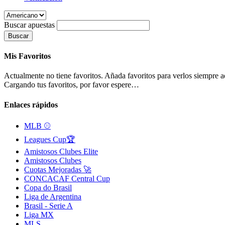
Buscar apuestas
Buscar
Mis Favoritos
Actualmente no tiene favoritos. Añada favoritos para verlos siempre a
Cargando tus favoritos, por favor espere…
Enlaces rápidos
MLB ⚾
Leagues Cup🏆
Amistosos Clubes Elite
Amistosos Clubes
Cuotas Mejoradas 🚀
CONCACAF Central Cup
Copa do Brasil
Liga de Argentina
Brasil - Serie A
Liga MX
MLS