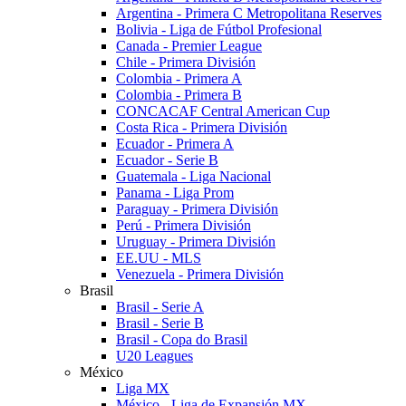
Argentina - Primera C Metropolitana Reserves
Bolivia - Liga de Fútbol Profesional
Canada - Premier League
Chile - Primera División
Colombia - Primera A
Colombia - Primera B
CONCACAF Central American Cup
Costa Rica - Primera División
Ecuador - Primera A
Ecuador - Serie B
Guatemala - Liga Nacional
Panama - Liga Prom
Paraguay - Primera División
Perú - Primera División
Uruguay - Primera División
EE.UU - MLS
Venezuela - Primera División
Brasil
Brasil - Serie A
Brasil - Serie B
Brasil - Copa do Brasil
U20 Leagues
México
Liga MX
México - Liga de Expansión MX