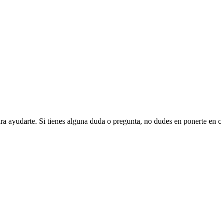
 para ayudarte. Si tienes alguna duda o pregunta, no dudes en ponerte e