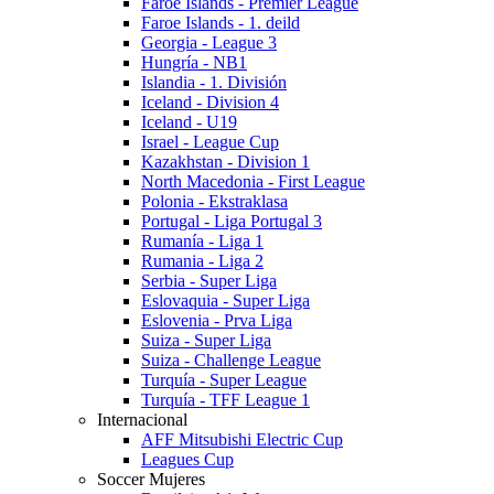
Faroe Islands - Premier League
Faroe Islands - 1. deild
Georgia - League 3
Hungría - NB1
Islandia - 1. División
Iceland - Division 4
Iceland - U19
Israel - League Cup
Kazakhstan - Division 1
North Macedonia - First League
Polonia - Ekstraklasa
Portugal - Liga Portugal 3
Rumanía - Liga 1
Rumania - Liga 2
Serbia - Super Liga
Eslovaquia - Super Liga
Eslovenia - Prva Liga
Suiza - Super Liga
Suiza - Challenge League
Turquía - Super League
Turquía - TFF League 1
Internacional
AFF Mitsubishi Electric Cup
Leagues Cup
Soccer Mujeres