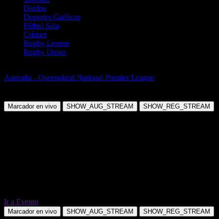
Dardos
Deportes Gaélicos
Fútbol Sala
Críquet
Rugby League
Rugby Union
Fútbol
Australia - Queensland National Premier League
Brisbane City vs
Lions FC
Marcador en vivo
SHOW_AUG_STREAM
SHOW_REG_STREAM
Ir a Evento
Marcador en vivo
SHOW_AUG_STREAM
SHOW_REG_STREAM