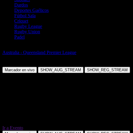
Dardos
Deportes Gaélicos
Fútbol Sala
Críquet
Rugby League
Rugby Union
Padel
Fútbol
Australia - Queensland Premier League
Broadbeach United vs
Holland Park Hawks FC
Marcador en vivo
SHOW_AUG_STREAM
SHOW_REG_STREAM
Ir a Evento