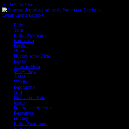
A a la Z
En Vivo
Entrar
Cuenta
Boleto
0
Fútbol
Tenis
Fútbol Americano
Baloncesto
Béisbol
eSports
Hockey sobre Hielo
Boxeo
Tenis de Mesa
Vóley Playa
AMM
Vóleibol
Balonmano
Golf
Ciclismo de Ruta
Motor
Deportes de invierno
Badminton
Hockey
Fútbol Australiano
Snooker