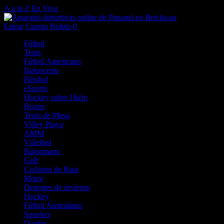
A a la Z
En Vivo
Entrar
Cuenta
Boleto
0
Fútbol
Tenis
Fútbol Americano
Baloncesto
Béisbol
eSports
Hockey sobre Hielo
Boxeo
Tenis de Mesa
Vóley Playa
AMM
Vóleibol
Balonmano
Golf
Ciclismo de Ruta
Motor
Deportes de invierno
Hockey
Fútbol Australiano
Snooker
Dardos