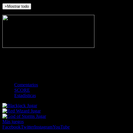
+Mostrar todo
NO_INCIDENTS
-
Gol
Tarjeta amarilla
Roja
Córner
Penalti
FKIC
Sustitución
0
-
-
-
-
-
-
0
-
-
-
-
-
-
Comentarios
SCORE
Estadísticas
Jugar
Jugar
Jugar
Más juegos
Facebook
Twitter
Instagram
YouTube