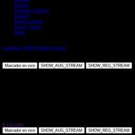
Dardos
Deportes Gaélicos
Críquet
Rugby League
Rugby Union
Padel
Fútbol
Australia - NSW Premier League
SD Raiders FC vs University of
NSW
Marcador en vivo
SHOW_AUG_STREAM
SHOW_REG_STREAM
Ir a Evento
Marcador en vivo
SHOW_AUG_STREAM
SHOW_REG_STREAM