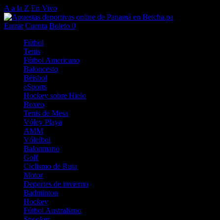
A a la Z
En Vivo
Entrar
Cuenta
Boleto
0
Fútbol
Tenis
Fútbol Americano
Baloncesto
Béisbol
eSports
Hockey sobre Hielo
Boxeo
Tenis de Mesa
Vóley Playa
AMM
Vóleibol
Balonmano
Golf
Ciclismo de Ruta
Motor
Deportes de invierno
Badminton
Hockey
Fútbol Australiano
Snooker