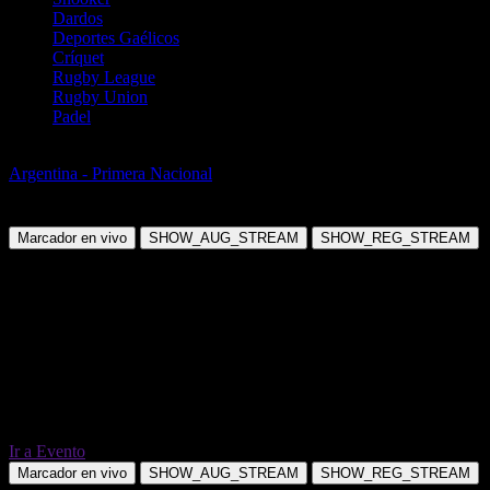
Dardos
Deportes Gaélicos
Críquet
Rugby League
Rugby Union
Padel
Fútbol
Argentina - Primera Nacional
Gimnasia y Tiro de Salta vs CA
Ferrocarril Midland
Marcador en vivo
SHOW_AUG_STREAM
SHOW_REG_STREAM
Ir a Evento
Marcador en vivo
SHOW_AUG_STREAM
SHOW_REG_STREAM