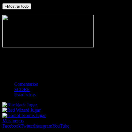
+Mostrar todo
NO_INCIDENTS
-
Gol
Tarjeta amarilla
Roja
Córner
Penalti
FKIC
Sustitución
0
-
-
-
-
-
-
0
-
-
-
-
-
-
Comentarios
SCORE
Estadísticas
Jugar
Jugar
Jugar
Más juegos
Facebook
Twitter
Instagram
YouTube