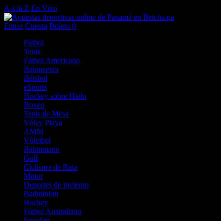
A a la Z
En Vivo
Entrar
Cuenta
Boleto
0
Fútbol
Tenis
Fútbol Americano
Baloncesto
Béisbol
eSports
Hockey sobre Hielo
Boxeo
Tenis de Mesa
Vóley Playa
AMM
Vóleibol
Balonmano
Golf
Ciclismo de Ruta
Motor
Deportes de invierno
Badminton
Hockey
Fútbol Australiano
Snooker