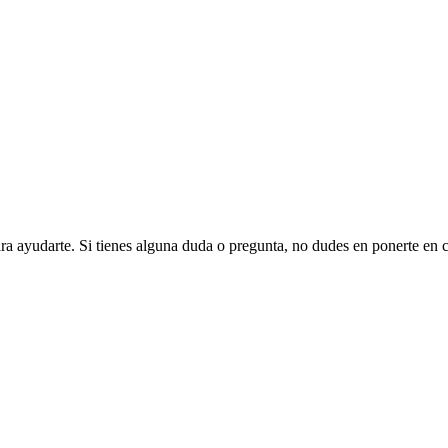
 para ayudarte. Si tienes alguna duda o pregunta, no dudes en ponerte e