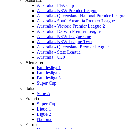
Australia
Australia - FFA Cup
Australia - NSW Premier League
Australia - Queensland National Premier League
Australia - South Australia Premier League
Australia - Victoria Premier League 2
Australia - Darwin Premier League
Australia - NSW League One
Australia - NSW League Two
Australia - Queensland Premier League
Australia - State League
Australia - U20
Alemania
Bundesliga 1
Bundesliga 2
Bundesliga 3
Super Cup
Italia
Serie A
Francia
Super Cup
Ligue 1
Ligue 2
National
Europa