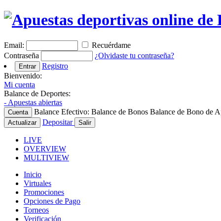
Email:
Recuérdame
Contraseña
¿Olvidaste tu contraseña?
Registro
Bienvenido:
Mi cuenta
Balance de Deportes
:
-
Apuestas abiertas
Balance Efectivo:
Balance de Bonos
Balance de Bono de A
Cuenta
Depositar
Actualizar
Salir
LIVE
OVERVIEW
MULTIVIEW
Inicio
Virtuales
Promociones
Opciones de Pago
Torneos
Verificación