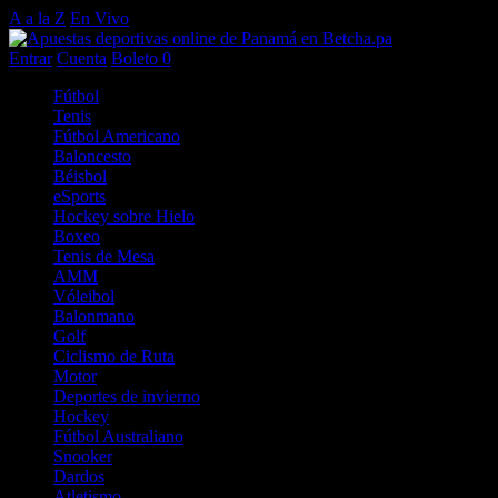
A a la Z
En Vivo
Entrar
Cuenta
Boleto
0
Fútbol
Tenis
Fútbol Americano
Baloncesto
Béisbol
eSports
Hockey sobre Hielo
Boxeo
Tenis de Mesa
AMM
Vóleibol
Balonmano
Golf
Ciclismo de Ruta
Motor
Deportes de invierno
Hockey
Fútbol Australiano
Snooker
Dardos
Atletismo