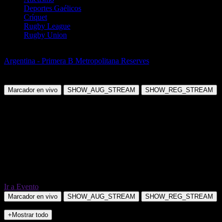
Deportes Gaélicos
Críquet
Rugby League
Rugby Union
Fútbol
Argentina - Primera B Metropolitana Reserves
Club
Comunicaciones (R) vs CSD Liniers (R)
Marcador en vivo
SHOW_AUG_STREAM
SHOW_REG_STREAM
Ir a Evento
Marcador en vivo
SHOW_AUG_STREAM
SHOW_REG_STREAM
+Mostrar todo