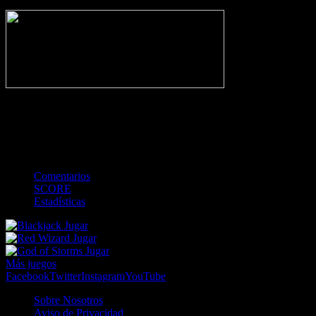
NO_INCIDENTS
-
Gol
Tarjeta amarilla
Roja
Córner
Penalti
FKIC
Sustitución
0
-
-
-
-
-
-
0
-
-
-
-
-
-
Comentarios
SCORE
Estadísticas
Jugar
Jugar
Jugar
Más juegos
Facebook
Twitter
Instagram
YouTube
Sobre Nosotros
Aviso de Privacidad