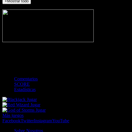
+Mostrar todo
NO_INCIDENTS
-
Gol
Tarjeta amarilla
Roja
Córner
Penalti
FKIC
Sustitución
0
-
-
-
-
-
-
0
-
-
-
-
-
-
Comentarios
SCORE
Estadísticas
Jugar
Jugar
Jugar
Más juegos
Facebook
Twitter
Instagram
YouTube
Sobre Nosotros