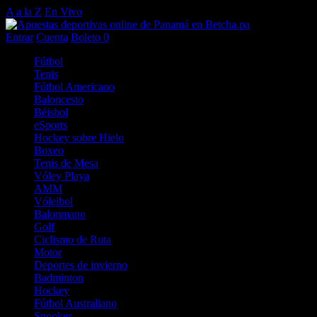
A a la Z
En Vivo
Entrar
Cuenta
Boleto
0
Fútbol
Tenis
Fútbol Americano
Baloncesto
Béisbol
eSports
Hockey sobre Hielo
Boxeo
Tenis de Mesa
Vóley Playa
AMM
Vóleibol
Balonmano
Golf
Ciclismo de Ruta
Motor
Deportes de invierno
Badminton
Hockey
Fútbol Australiano
Snooker