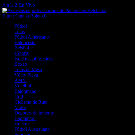
A a la Z
En Vivo
Entrar
Cuenta
Boleto
0
Fútbol
Tenis
Fútbol Americano
Baloncesto
Béisbol
eSports
Hockey sobre Hielo
Boxeo
Tenis de Mesa
Vóley Playa
AMM
Vóleibol
Balonmano
Golf
Ciclismo de Ruta
Motor
Deportes de invierno
Badminton
Hockey
Fútbol Australiano
Snooker