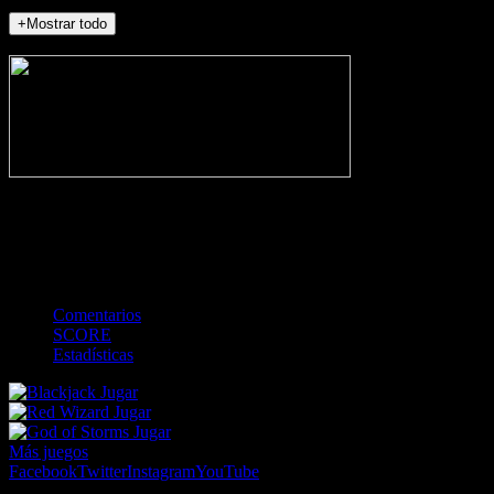
+Mostrar todo
NO_INCIDENTS
-
Gol
Tarjeta amarilla
Roja
Córner
Penalti
FKIC
Sustitución
0
-
-
-
-
-
-
0
-
-
-
-
-
-
Comentarios
SCORE
Estadísticas
Jugar
Jugar
Jugar
Más juegos
Facebook
Twitter
Instagram
YouTube