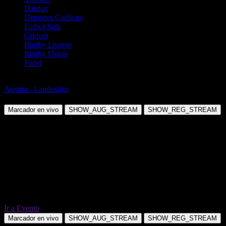
Dardos
Deportes Gaélicos
Fútbol Sala
Críquet
Rugby League
Rugby Union
Padel
Fútbol
Austria - Landesliga
FC Wolfurt vs SV Ludesch
Marcador en vivo
SHOW_AUG_STREAM
SHOW_REG_STREAM
Ir a Evento
Marcador en vivo
SHOW_AUG_STREAM
SHOW_REG_STREAM