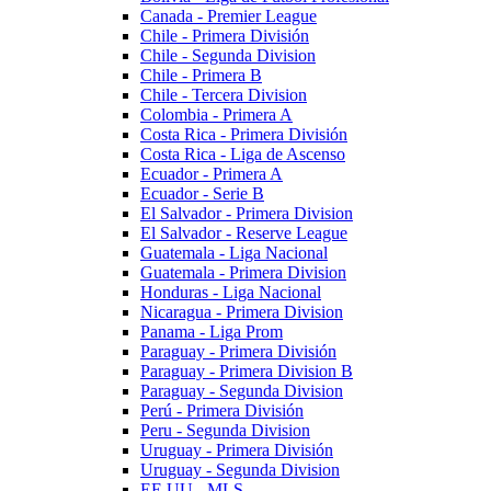
Canada - Premier League
Chile - Primera División
Chile - Segunda Division
Chile - Primera B
Chile - Tercera Division
Colombia - Primera A
Costa Rica - Primera División
Costa Rica - Liga de Ascenso
Ecuador - Primera A
Ecuador - Serie B
El Salvador - Primera Division
El Salvador - Reserve League
Guatemala - Liga Nacional
Guatemala - Primera Division
Honduras - Liga Nacional
Nicaragua - Primera Division
Panama - Liga Prom
Paraguay - Primera División
Paraguay - Primera Division B
Paraguay - Segunda Division
Perú - Primera División
Peru - Segunda Division
Uruguay - Primera División
Uruguay - Segunda Division
EE.UU - MLS