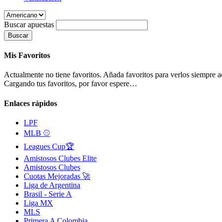
Buscar apuestas
Buscar
Mis Favoritos
Actualmente no tiene favoritos. Añada favoritos para verlos siempre a
Cargando tus favoritos, por favor espere…
Enlaces rápidos
LPF
MLB ⚾
Leagues Cup🏆
Amistosos Clubes Elite
Amistosos Clubes
Cuotas Mejoradas 🚀
Liga de Argentina
Brasil - Serie A
Liga MX
MLS
Primera A Colombia