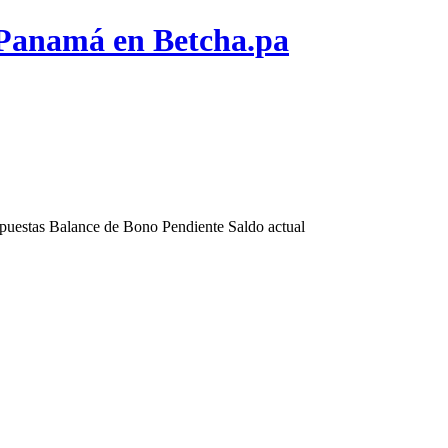
puestas
Balance de Bono Pendiente
Saldo actual