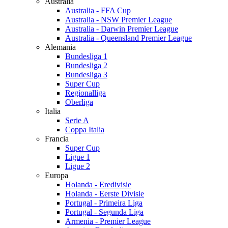
Australia
Australia - FFA Cup
Australia - NSW Premier League
Australia - Darwin Premier League
Australia - Queensland Premier League
Alemania
Bundesliga 1
Bundesliga 2
Bundesliga 3
Super Cup
Regionalliga
Oberliga
Italia
Serie A
Coppa Italia
Francia
Super Cup
Ligue 1
Ligue 2
Europa
Holanda - Eredivisie
Holanda - Eerste Divisie
Portugal - Primeira Liga
Portugal - Segunda Liga
Armenia - Premier League