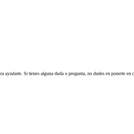
 para ayudarte. Si tienes alguna duda o pregunta, no dudes en ponerte e