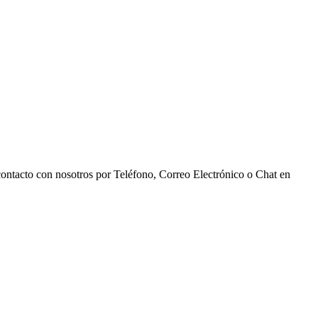
n contacto con nosotros por Teléfono, Correo Electrónico o Chat en