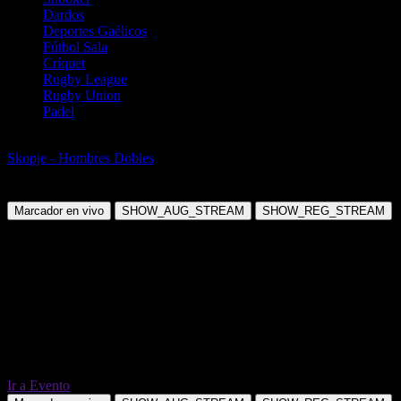
Dardos
Deportes Gaélicos
Fútbol Sala
Críquet
Rugby League
Rugby Union
Padel
Tenis de Mesa
Skopje - Hombres Dobles
Jarvis T / Green C vs Kobayashi H /
Tanaka Y
Marcador en vivo
SHOW_AUG_STREAM
SHOW_REG_STREAM
Ir a Evento