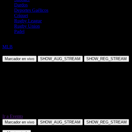
Dardos
Deportes Gaélicos
Críquet
Rugby League
Rugby Union
Padel
Béisbol
MLB
Athletics(J. Ginn) @ Chicago Cubs(S. Imanaga)
Marcador en vivo
SHOW_AUG_STREAM
SHOW_REG_STREAM
Ir a Evento
Marcador en vivo
SHOW_AUG_STREAM
SHOW_REG_STREAM