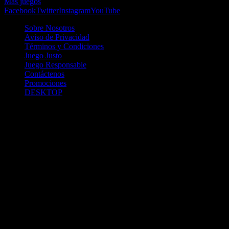
Más juegos
Facebook
Twitter
Instagram
YouTube
Sobre Nosotros
Aviso de Privacidad
Términos y Condiciones
Juego Justo
Juego Responsable
Contáctenos
Promociones
DESKTOP
Betcha.pa es operado por ONJOC, CORP. una compañía registrada
en la República de Panamá, autorizada y regulada por la Junta de
Control de Juegos de la Repúlblica de Panamá a través del Contrato
de Admnistración y Operación de Juegos de Suerte y Azar a través
de Internet No. JCJ-03-2020, debidamente refrendado por la
Contraloría de la República de Panamá el día 15 de junio de 2020
con oficinas en Urbanización Costa del Este, PH Plaza Real,
Oficina 403, Corregimiento de Juan Díaz, República de Panamá,
localizables al telefóno +(507) 304-8693 y correo electrónico
info@onjoc.com
SPACEWONDER HOLDINGS LIMITED es una filial europea de
Onjoc Corp., debidamente registrada en Chipre, con oficinas en 1