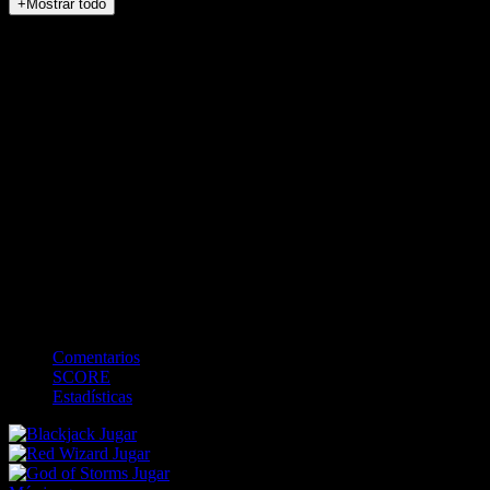
+Mostrar todo
NO_INCIDENTS
<
>
0
0
Bateando
-
BALLS
0
STRIKES
0
OUTS
0
Campo
Comentarios
SCORE
Estadísticas
Jugar
Jugar
Jugar