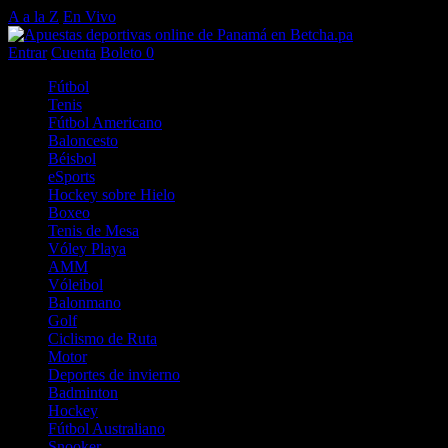
A a la Z
En Vivo
Entrar
Cuenta
Boleto
0
Fútbol
Tenis
Fútbol Americano
Baloncesto
Béisbol
eSports
Hockey sobre Hielo
Boxeo
Tenis de Mesa
Vóley Playa
AMM
Vóleibol
Balonmano
Golf
Ciclismo de Ruta
Motor
Deportes de invierno
Badminton
Hockey
Fútbol Australiano
Snooker