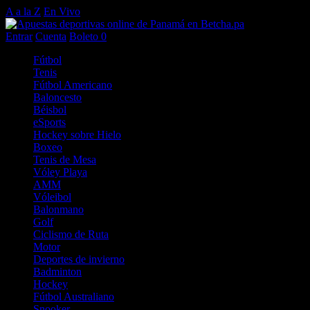
A a la Z
En Vivo
Entrar
Cuenta
Boleto
0
Fútbol
Tenis
Fútbol Americano
Baloncesto
Béisbol
eSports
Hockey sobre Hielo
Boxeo
Tenis de Mesa
Vóley Playa
AMM
Vóleibol
Balonmano
Golf
Ciclismo de Ruta
Motor
Deportes de invierno
Badminton
Hockey
Fútbol Australiano
Snooker