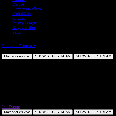
Dardos
Deportes Gaélicos
Fútbol Sala
Críquet
Rugby League
Rugby Union
Padel
Fútbol
Ecuador - Primera A
Mushuc Runa vs Independiente Del Valle
Marcador en vivo
SHOW_AUG_STREAM
SHOW_REG_STREAM
Ir a Evento
Marcador en vivo
SHOW_AUG_STREAM
SHOW_REG_STREAM