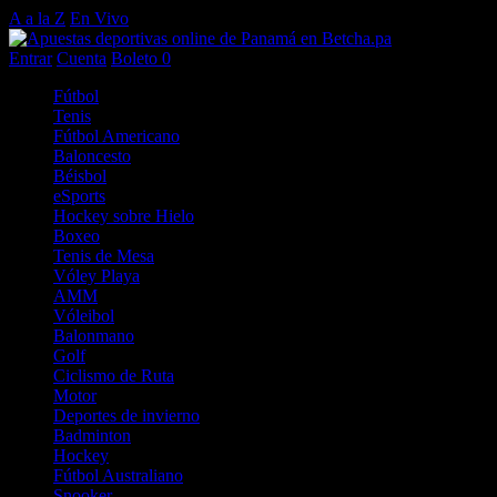
A a la Z
En Vivo
Entrar
Cuenta
Boleto
0
Fútbol
Tenis
Fútbol Americano
Baloncesto
Béisbol
eSports
Hockey sobre Hielo
Boxeo
Tenis de Mesa
Vóley Playa
AMM
Vóleibol
Balonmano
Golf
Ciclismo de Ruta
Motor
Deportes de invierno
Badminton
Hockey
Fútbol Australiano
Snooker