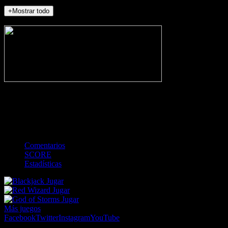
+Mostrar todo
NO_INCIDENTS
-
Gol
Tarjeta amarilla
Roja
Córner
Penalti
FKIC
Sustitución
0
-
-
-
-
-
-
0
-
-
-
-
-
-
Comentarios
SCORE
Estadísticas
Jugar
Jugar
Jugar
Más juegos
Facebook
Twitter
Instagram
YouTube