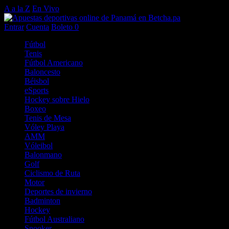
A a la Z
En Vivo
Entrar
Cuenta
Boleto
0
Fútbol
Tenis
Fútbol Americano
Baloncesto
Béisbol
eSports
Hockey sobre Hielo
Boxeo
Tenis de Mesa
Vóley Playa
AMM
Vóleibol
Balonmano
Golf
Ciclismo de Ruta
Motor
Deportes de invierno
Badminton
Hockey
Fútbol Australiano
Snooker