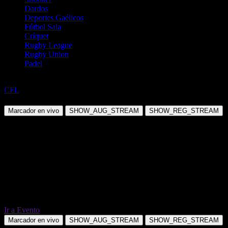
Dardos
Deportes Gaélicos
Fútbol Sala
Críquet
Rugby League
Rugby Union
Padel
Fútbol Americano
CFL
Toronto Argonauts @ Winnipeg Blue Bombers
Marcador en vivo
SHOW_AUG_STREAM
SHOW_REG_STREAM
Ir a Evento
Marcador en vivo
SHOW_AUG_STREAM
SHOW_REG_STREAM