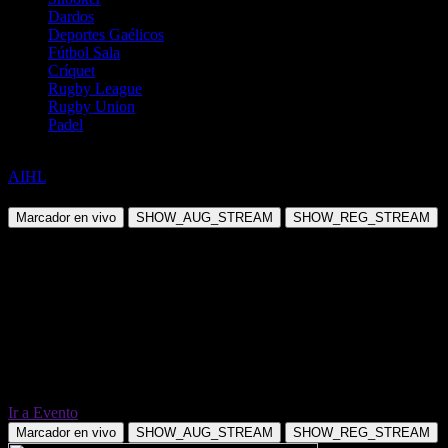
Dardos
Deportes Gaélicos
Fútbol Sala
Críquet
Rugby League
Rugby Union
Padel
Hockey sobre Hielo
AIHL
Newcastle North Stars vs Sydney Bears
Marcador en vivo
SHOW_AUG_STREAM
SHOW_REG_STREAM
Ir a Evento
Marcador en vivo
SHOW_AUG_STREAM
SHOW_REG_STREAM