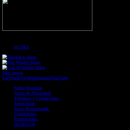
-
SCORE
Jugar
Jugar
Jugar
Más juegos
Facebook
Twitter
Instagram
YouTube
Sobre Nosotros
Aviso de Privacidad
Términos y Condiciones
Juego Justo
Juego Responsable
Contáctenos
Promociones
DESKTOP