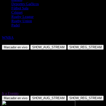
Deportes Gaélicos
Fútbol Sala
Críquet
Rugby League
Rugby Union
Padel
Baloncesto
WNBA
Golden State Valkyries @ Connecticut Sun
Marcador en vivo
SHOW_AUG_STREAM
SHOW_REG_STREAM
Ir a Evento
Marcador en vivo
SHOW_AUG_STREAM
SHOW_REG_STREAM