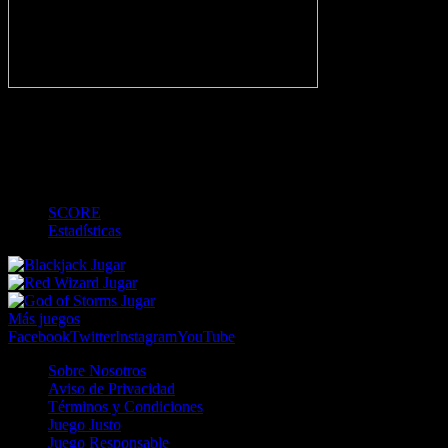
-
1
2
MT
3
4
FT
-
-
-
-
-
-
-
-
-
-
-
-
SCORE
Estadísticas
Jugar
Jugar
Jugar
Más juegos
Facebook
Twitter
Instagram
YouTube
Sobre Nosotros
Aviso de Privacidad
Términos y Condiciones
Juego Justo
Juego Responsable