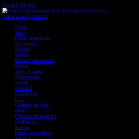
A a la Z
En Vivo
Entrar
Cuenta
Boleto
0
Fútbol
Tenis
Fútbol Americano
Baloncesto
Béisbol
eSports
Hockey sobre Hielo
Boxeo
Tenis de Mesa
Vóley Playa
AMM
Vóleibol
Balonmano
Golf
Ciclismo de Ruta
Motor
Deportes de invierno
Badminton
Hockey
Fútbol Australiano
Snooker