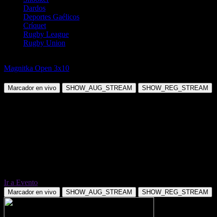
Dardos
Deportes Gaélicos
Críquet
Rugby League
Rugby Union
Hockey sobre Hielo
Magnitka Open 3x10
Metkie Strelki vs Stalnye Topory
Marcador en vivo
SHOW_AUG_STREAM
SHOW_REG_STREAM
Ir a Evento
Marcador en vivo
SHOW_AUG_STREAM
SHOW_REG_STREAM