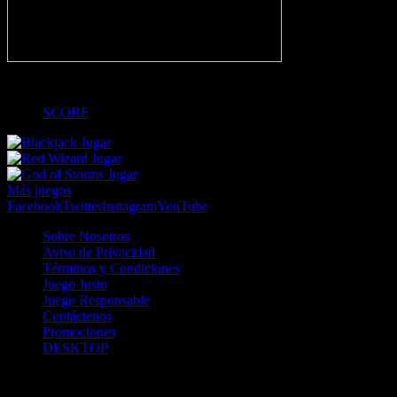
-
SCORE
Jugar
Jugar
Jugar
Más juegos
Facebook
Twitter
Instagram
YouTube
Sobre Nosotros
Aviso de Privacidad
Términos y Condiciones
Juego Justo
Juego Responsable
Contáctenos
Promociones
DESKTOP
Betcha.pa es operado por ONJOC, CORP. una compañía registrada
en la República de Panamá, autorizada y regulada por la Junta de