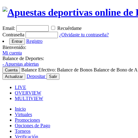
Email:
Recuérdame
Contraseña
¿Olvidaste tu contraseña?
Registro
Bienvenido:
Mi cuenta
Balance de Deportes
:
-
Apuestas abiertas
Balance Efectivo:
Balance de Bonos
Balance de Bono de A
Cuenta
Depositar
Actualizar
Salir
LIVE
OVERVIEW
MULTIVIEW
Inicio
Virtuales
Promociones
Opciones de Pago
Torneos
Verificación