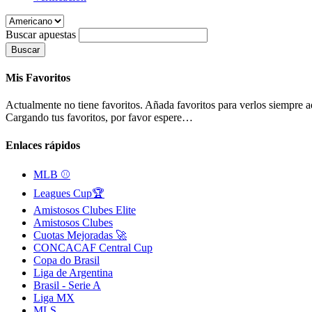
Buscar apuestas
Buscar
Mis Favoritos
Actualmente no tiene favoritos. Añada favoritos para verlos siempre a
Cargando tus favoritos, por favor espere…
Enlaces rápidos
MLB ⚾
Leagues Cup🏆
Amistosos Clubes Elite
Amistosos Clubes
Cuotas Mejoradas 🚀
CONCACAF Central Cup
Copa do Brasil
Liga de Argentina
Brasil - Serie A
Liga MX
MLS