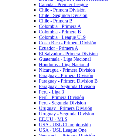
Canada - Premier League
Chile - Primera División
Chile - Segunda Division
Chile - Primera B
Colombia - Primera A
Colombia - Primera B
Colombia - League U19
Costa Rica - Primera División
Ecuador - Primera A
El Salvador - Primera Division
Guatemala - Liga Nacional
Honduras - Liga Nacional
Nicaragua - Primera Division
Paraguay - Primera División
Paraguay - Primera Division B
Paraguay - Segunda Division
Peru - Liga 3
Perú - Primera División
Peru - Segunda Division
Uruguay - Primera División
Uruguay - Segunda Division
EE.UU - MLS
USA - USL Championship
USA - USL League One
Venezuela - Primera División