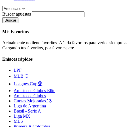
Buscar apuestas
Buscar
Mis Favoritos
Actualmente no tiene favoritos. Añada favoritos para verlos siempre a
Cargando tus favoritos, por favor espere…
Enlaces rápidos
LPF
MLB ⚾
Leagues Cup🏆
Amistosos Clubes Elite
Amistosos Clubes
Cuotas Mejoradas 🚀
Liga de Argentina
Brasil - Serie A
Liga MX
MLS
Primera A Colombia