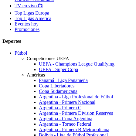
TV en vivo 📺
Top Ligas Europa
Top Ligas America
Eventos hoy
Promociones
Deportes
Fútbol
Competiciones UEFA
UEFA - Champions League Qualifying
UEFA - Super Copa
Américas
Panamá - Liga Panameña
Copa Libertadores
Copa Sudamericana
Argentina - Liga Profesional de Fútbol
Argentina - Primera Nacional
Argentina - Primera C
Argentina - Primera Division Reserves
Argentina - Copa Argentina
Argentina - Torneo Federal
Argentina - Primera B Metropolitana
Bolivia - Liga de Fútbol Profesional