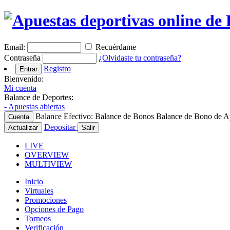
Email:
Recuérdame
Contraseña
¿Olvidaste tu contraseña?
Registro
Bienvenido:
Mi cuenta
Balance de Deportes
:
-
Apuestas abiertas
Balance Efectivo:
Balance de Bonos
Balance de Bono de A
Cuenta
Depositar
Actualizar
Salir
LIVE
OVERVIEW
MULTIVIEW
Inicio
Virtuales
Promociones
Opciones de Pago
Torneos
Verificación