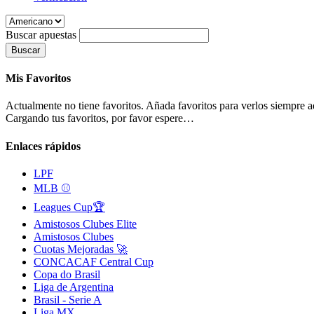
Buscar apuestas
Buscar
Mis Favoritos
Actualmente no tiene favoritos. Añada favoritos para verlos siempre a
Cargando tus favoritos, por favor espere…
Enlaces rápidos
LPF
MLB ⚾
Leagues Cup🏆
Amistosos Clubes Elite
Amistosos Clubes
Cuotas Mejoradas 🚀
CONCACAF Central Cup
Copa do Brasil
Liga de Argentina
Brasil - Serie A
Liga MX