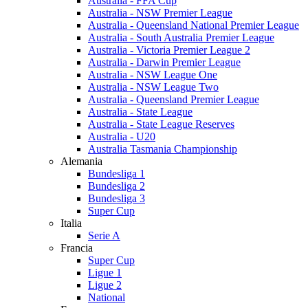
Australia - FFA Cup
Australia - NSW Premier League
Australia - Queensland National Premier League
Australia - South Australia Premier League
Australia - Victoria Premier League 2
Australia - Darwin Premier League
Australia - NSW League One
Australia - NSW League Two
Australia - Queensland Premier League
Australia - State League
Australia - State League Reserves
Australia - U20
Australia Tasmania Championship
Alemania
Bundesliga 1
Bundesliga 2
Bundesliga 3
Super Cup
Italia
Serie A
Francia
Super Cup
Ligue 1
Ligue 2
National