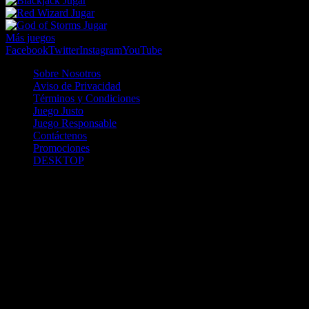
Jugar
Jugar
Jugar
Más juegos
Facebook
Twitter
Instagram
YouTube
Sobre Nosotros
Aviso de Privacidad
Términos y Condiciones
Juego Justo
Juego Responsable
Contáctenos
Promociones
DESKTOP
Betcha.pa es operado por ONJOC, CORP. una compañía registrada
en la República de Panamá, autorizada y regulada por la Junta de
Control de Juegos de la Repúlblica de Panamá a través del Contrato
de Admnistración y Operación de Juegos de Suerte y Azar a través
de Internet No. JCJ-03-2020, debidamente refrendado por la
Contraloría de la República de Panamá el día 15 de junio de 2020
con oficinas en Urbanización Costa del Este, PH Plaza Real,
Oficina 403, Corregimiento de Juan Díaz, República de Panamá,
localizables al telefóno +(507) 304-8693 y correo electrónico
info@onjoc.com