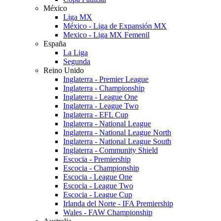
México
Liga MX
México - Liga de Expansión MX
Mexico - Liga MX Femenil
España
La Liga
Segunda
Reino Unido
Inglaterra - Premier League
Inglaterra - Championship
Inglaterra - League One
Inglaterra - League Two
Inglaterra - EFL Cup
Inglaterra - National League
Inglaterra - National League North
Inglaterra - National League South
Inglaterra - Community Shield
Escocia - Premiership
Escocia - Championship
Escocia - League One
Escocia - League Two
Escocia - League Cup
Irlanda del Norte - IFA Premiership
Wales - FAW Championship