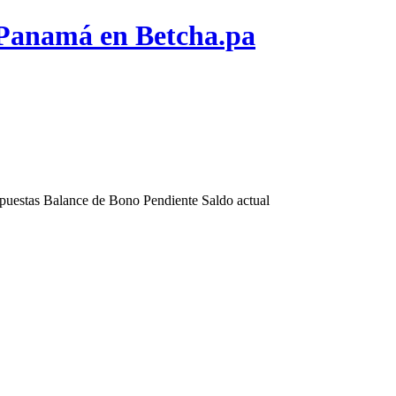
puestas
Balance de Bono Pendiente
Saldo actual