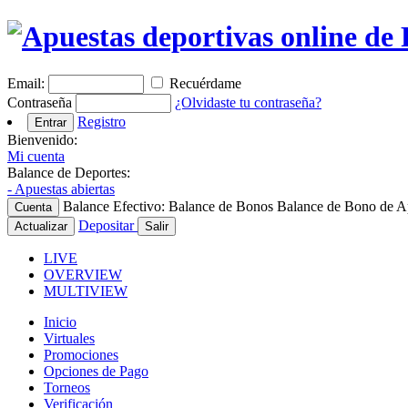
Email:
Recuérdame
Contraseña
¿Olvidaste tu contraseña?
Registro
Bienvenido:
Mi cuenta
Balance de Deportes
:
-
Apuestas abiertas
Balance Efectivo:
Balance de Bonos
Balance de Bono de A
Cuenta
Depositar
Actualizar
Salir
LIVE
OVERVIEW
MULTIVIEW
Inicio
Virtuales
Promociones
Opciones de Pago
Torneos
Verificación