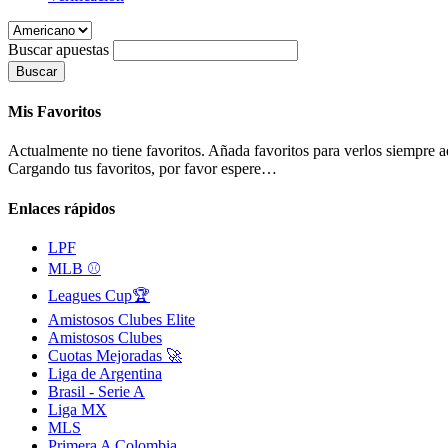
Buscar apuestas
Buscar
Mis Favoritos
Actualmente no tiene favoritos. Añada favoritos para verlos siempre a
Cargando tus favoritos, por favor espere…
Enlaces rápidos
LPF
MLB ⚾
Leagues Cup🏆
Amistosos Clubes Elite
Amistosos Clubes
Cuotas Mejoradas 🚀
Liga de Argentina
Brasil - Serie A
Liga MX
MLS
Primera A Colombia