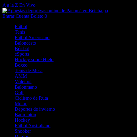
A a la Z
En Vivo
Entrar
Cuenta
Boleto
0
Fútbol
Tenis
Fútbol Americano
Baloncesto
Béisbol
eSports
Hockey sobre Hielo
Boxeo
Tenis de Mesa
AMM
Vóleibol
Balonmano
Golf
Ciclismo de Ruta
Motor
Deportes de invierno
Badminton
Hockey
Fútbol Australiano
Snooker
Dardos