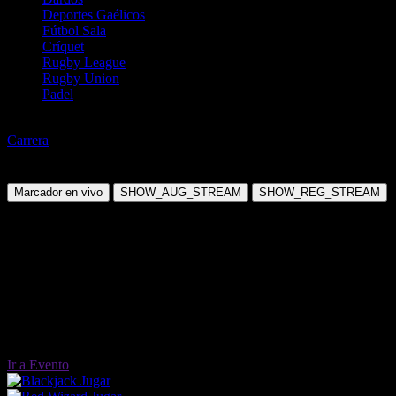
Deportes Gaélicos
Fútbol Sala
Críquet
Rugby League
Rugby Union
Padel
Motor
Carrera
NASCAR Cup Series - Quaker State 400
Domingo, 12 Jul 2026 18:00:00
Marcador en vivo
SHOW_AUG_STREAM
SHOW_REG_STREAM
Ir a Evento
Jugar