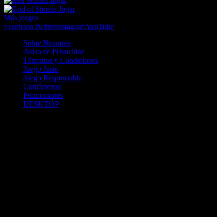
Jugar
Jugar
Más juegos
Facebook
Twitter
Instagram
YouTube
Sobre Nosotros
Aviso de Privacidad
Términos y Condiciones
Juego Justo
Juego Responsable
Contáctenos
Promociones
DESKTOP
Betcha.pa es operado por ONJOC, CORP. una compañía registrada
en la República de Panamá, autorizada y regulada por la Junta de
Control de Juegos de la Repúlblica de Panamá a través del Contrato
de Admnistración y Operación de Juegos de Suerte y Azar a través
de Internet No. JCJ-03-2020, debidamente refrendado por la
Contraloría de la República de Panamá el día 15 de junio de 2020
con oficinas en Urbanización Costa del Este, PH Plaza Real,
Oficina 403, Corregimiento de Juan Díaz, República de Panamá,
localizables al telefóno +(507) 304-8693 y correo electrónico
info@onjoc.com