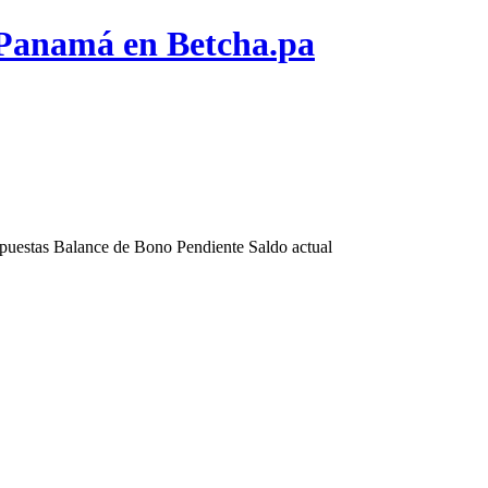
puestas
Balance de Bono Pendiente
Saldo actual