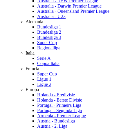
Australia - NSW Premier League
Australia - Darwin Premier League
Australia - Queensland Premier League
Australia - U23
Alemania
Bundesliga 1
Bundesliga 2
Bundesliga 3
Super Cup
Regionalliga
Italia
Serie A
Coppa Italia
Francia
Super Cup
Ligue 1
Ligue 2
Europa
Holanda - Eredivisie
Holanda - Eerste Divisie
Portugal - Primeira Liga
Portugal - Segunda Liga
Armenia - Premier League
Austria - Bundesliga
Austria - 2. Liga