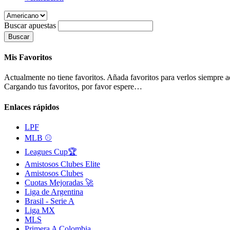
Buscar apuestas
Buscar
Mis Favoritos
Actualmente no tiene favoritos. Añada favoritos para verlos siempre a
Cargando tus favoritos, por favor espere…
Enlaces rápidos
LPF
MLB ⚾
Leagues Cup🏆
Amistosos Clubes Elite
Amistosos Clubes
Cuotas Mejoradas 🚀
Liga de Argentina
Brasil - Serie A
Liga MX
MLS
Primera A Colombia