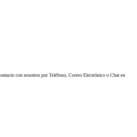
n contacto con nosotros por Teléfono, Correo Electrónico o Chat en