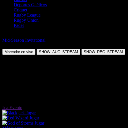
Deportes Gaélicos
Críquet
Rugby League
Rugby Union
Padel
eSports
Mid-Season Invitational
G2 Esports vs LYON
Marcador en vivo
SHOW_AUG_STREAM
SHOW_REG_STREAM
Ir a Evento
Jugar
Jugar
Jugar