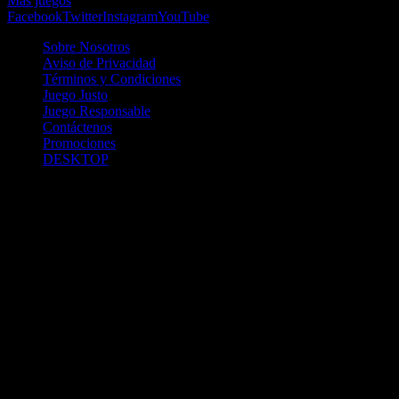
Más juegos
Facebook
Twitter
Instagram
YouTube
Sobre Nosotros
Aviso de Privacidad
Términos y Condiciones
Juego Justo
Juego Responsable
Contáctenos
Promociones
DESKTOP
Betcha.pa es operado por ONJOC, CORP. una compañía registrada
en la República de Panamá, autorizada y regulada por la Junta de
Control de Juegos de la Repúlblica de Panamá a través del Contrato
de Admnistración y Operación de Juegos de Suerte y Azar a través
de Internet No. JCJ-03-2020, debidamente refrendado por la
Contraloría de la República de Panamá el día 15 de junio de 2020
con oficinas en Urbanización Costa del Este, PH Plaza Real,
Oficina 403, Corregimiento de Juan Díaz, República de Panamá,
localizables al telefóno +(507) 304-8693 y correo electrónico
info@onjoc.com
SPACEWONDER HOLDINGS LIMITED es una filial europea de
Onjoc Corp., debidamente registrada en Chipre, con oficinas en 1