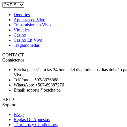
Deportes
Apuestas en Vivo
Transmision en Vivo
Virtuales
Casino
Casino En Vivo
Tragamonedas
CONTACT
Contáctenos
Betcha.pa está ahí las 24 horas del día, todos los días del año
Vivo
Teléfono:
+507-3026868
WhatsApp:
+507-69387276
Email:
soporte@betcha.pa
HELP
Soporte
FAQs
Reglas De Apuestas
Términos y Condiciones