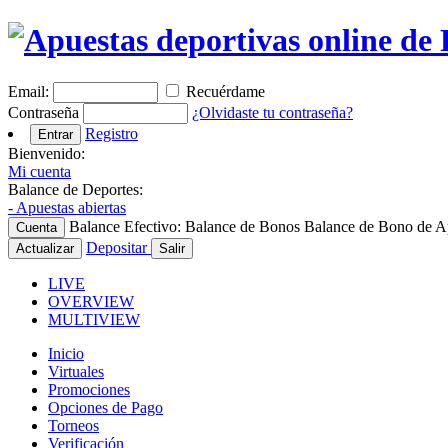
Email:
Recuérdame
Contraseña
¿Olvidaste tu contraseña?
Registro
Bienvenido:
Mi cuenta
Balance de Deportes
:
-
Apuestas abiertas
Balance Efectivo:
Balance de Bonos
Balance de Bono de A
Cuenta
Depositar
Actualizar
Salir
LIVE
OVERVIEW
MULTIVIEW
Inicio
Virtuales
Promociones
Opciones de Pago
Torneos
Verificación