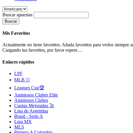
Buscar apuestas
Buscar
Mis Favoritos
Actualmente no tiene favoritos. Añada favoritos para verlos siempre a
Cargando tus favoritos, por favor espere…
Enlaces rápidos
LPF
MLB ⚾
Leagues Cup🏆
Amistosos Clubes Elite
Amistosos Clubes
Cuotas Mejoradas 🚀
Liga de Argentina
Brasil - Serie A
Liga MX
MLS
Primera A Colombia