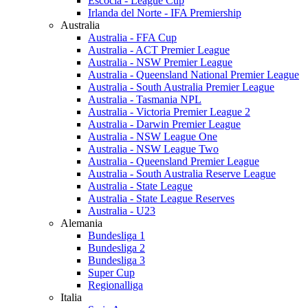
Escocia - League Cup
Irlanda del Norte - IFA Premiership
Australia
Australia - FFA Cup
Australia - ACT Premier League
Australia - NSW Premier League
Australia - Queensland National Premier League
Australia - South Australia Premier League
Australia - Tasmania NPL
Australia - Victoria Premier League 2
Australia - Darwin Premier League
Australia - NSW League One
Australia - NSW League Two
Australia - Queensland Premier League
Australia - South Australia Reserve League
Australia - State League
Australia - State League Reserves
Australia - U23
Alemania
Bundesliga 1
Bundesliga 2
Bundesliga 3
Super Cup
Regionalliga
Italia