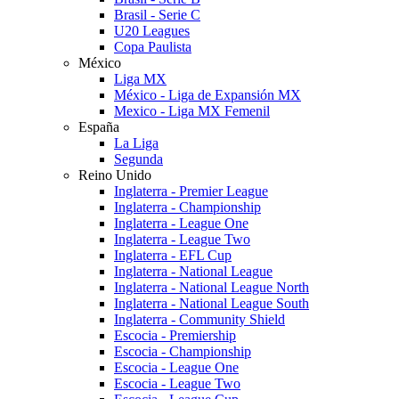
Brasil - Serie C
U20 Leagues
Copa Paulista
México
Liga MX
México - Liga de Expansión MX
Mexico - Liga MX Femenil
España
La Liga
Segunda
Reino Unido
Inglaterra - Premier League
Inglaterra - Championship
Inglaterra - League One
Inglaterra - League Two
Inglaterra - EFL Cup
Inglaterra - National League
Inglaterra - National League North
Inglaterra - National League South
Inglaterra - Community Shield
Escocia - Premiership
Escocia - Championship
Escocia - League One
Escocia - League Two