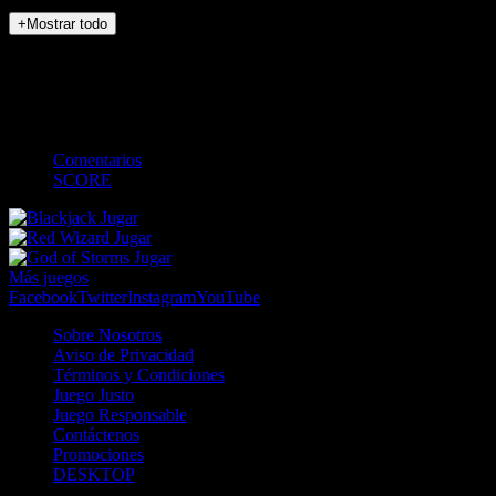
+Mostrar todo
NO_INCIDENTS
Challenger
-
-
-
-
Comentarios
SCORE
Jugar
Jugar
Jugar
Más juegos
Facebook
Twitter
Instagram
YouTube
Sobre Nosotros
Aviso de Privacidad
Términos y Condiciones
Juego Justo
Juego Responsable
Contáctenos
Promociones
DESKTOP