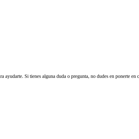
 para ayudarte. Si tienes alguna duda o pregunta, no dudes en ponerte e