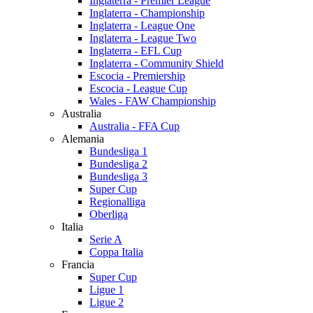
Inglaterra - Premier League
Inglaterra - Championship
Inglaterra - League One
Inglaterra - League Two
Inglaterra - EFL Cup
Inglaterra - Community Shield
Escocia - Premiership
Escocia - League Cup
Wales - FAW Championship
Australia
Australia - FFA Cup
Alemania
Bundesliga 1
Bundesliga 2
Bundesliga 3
Super Cup
Regionalliga
Oberliga
Italia
Serie A
Coppa Italia
Francia
Super Cup
Ligue 1
Ligue 2