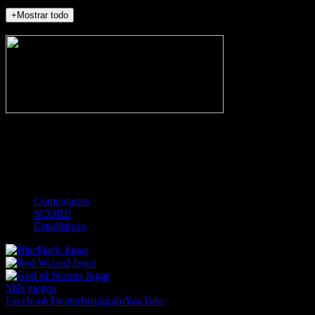
+Mostrar todo
NO_INCIDENTS
-
Gol
Tarjeta amarilla
Roja
Córner
Penalti
FKIC
Sustitución
0
-
-
-
-
-
-
0
-
-
-
-
-
-
Comentarios
SCORE
Estadísticas
Jugar
Jugar
Jugar
Más juegos
Facebook
Twitter
Instagram
YouTube