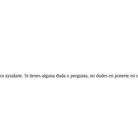
 para ayudarte. Si tienes alguna duda o pregunta, no dudes en ponerte e