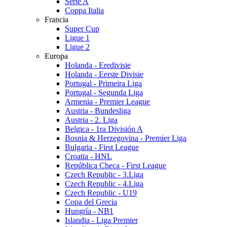
Serie A
Coppa Italia
Francia
Super Cup
Ligue 1
Ligue 2
Europa
Holanda - Eredivisie
Holanda - Eerste Divisie
Portugal - Primeira Liga
Portugal - Segunda Liga
Armenia - Premier League
Austria - Bundesliga
Austria - 2. Liga
Belgica - 1ra División A
Bosnia & Herzegovina - Premier Liga
Bulgaria - First League
Croatia - HNL
República Checa - First League
Czech Republic - 3.Liga
Czech Republic - 4.Liga
Czech Republic - U19
Copa del Grecia
Hungría - NB1
Islandia - Liga Premier