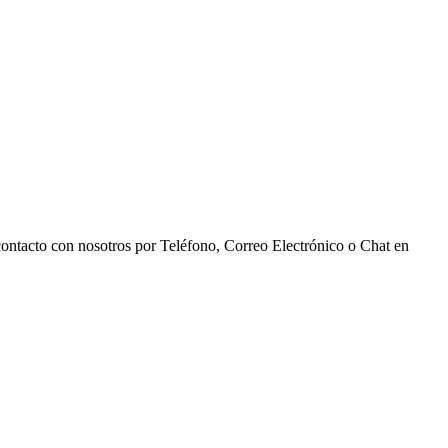
n contacto con nosotros por Teléfono, Correo Electrónico o Chat en