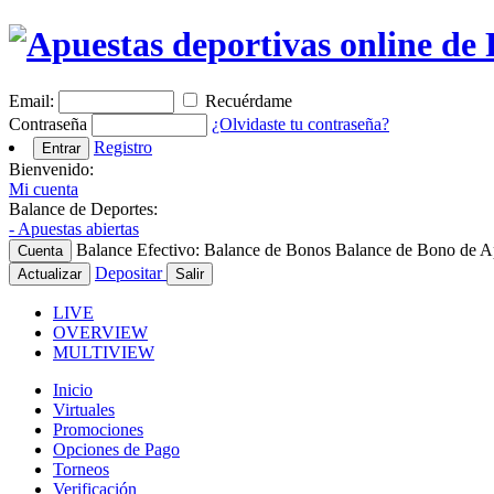
Email:
Recuérdame
Contraseña
¿Olvidaste tu contraseña?
Registro
Bienvenido:
Mi cuenta
Balance de Deportes
:
-
Apuestas abiertas
Balance Efectivo:
Balance de Bonos
Balance de Bono de A
Cuenta
Depositar
Actualizar
Salir
LIVE
OVERVIEW
MULTIVIEW
Inicio
Virtuales
Promociones
Opciones de Pago
Torneos
Verificación