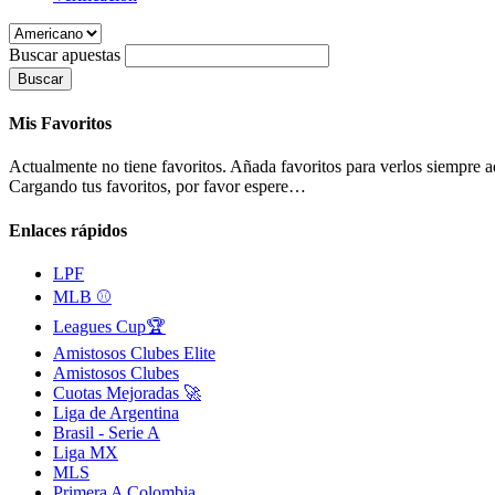
Buscar apuestas
Buscar
Mis Favoritos
Actualmente no tiene favoritos. Añada favoritos para verlos siempre a
Cargando tus favoritos, por favor espere…
Enlaces rápidos
LPF
MLB ⚾
Leagues Cup🏆
Amistosos Clubes Elite
Amistosos Clubes
Cuotas Mejoradas 🚀
Liga de Argentina
Brasil - Serie A
Liga MX
MLS
Primera A Colombia