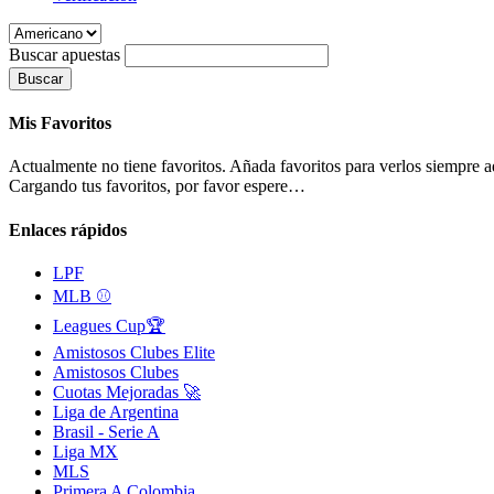
Buscar apuestas
Buscar
Mis Favoritos
Actualmente no tiene favoritos. Añada favoritos para verlos siempre a
Cargando tus favoritos, por favor espere…
Enlaces rápidos
LPF
MLB ⚾
Leagues Cup🏆
Amistosos Clubes Elite
Amistosos Clubes
Cuotas Mejoradas 🚀
Liga de Argentina
Brasil - Serie A
Liga MX
MLS
Primera A Colombia