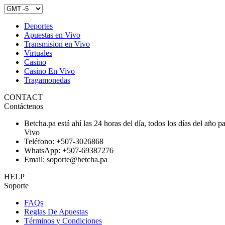
Deportes
Apuestas en Vivo
Transmision en Vivo
Virtuales
Casino
Casino En Vivo
Tragamonedas
CONTACT
Contáctenos
Betcha.pa está ahí las 24 horas del día, todos los días del año
Vivo
Teléfono:
+507-3026868
WhatsApp:
+507-69387276
Email:
soporte@betcha.pa
HELP
Soporte
FAQs
Reglas De Apuestas
Términos y Condiciones