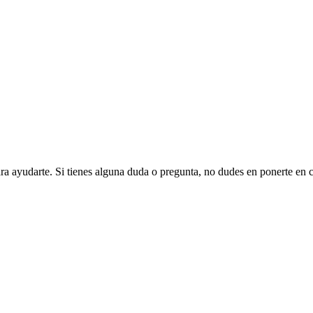
 para ayudarte. Si tienes alguna duda o pregunta, no dudes en ponerte e