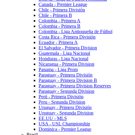
Canada - Premier League
Chile - Primera División
Chile - Primera B
Colombia - Primera A
Colombia - Primera B
Colombia - Liga Antioqueña de Fútbol
Costa Rica - Primera División
Ecuador - Primera A
El Salvador - Primera Division
Guatemala - Liga Nacional
Honduras - Liga Nacional
Nicaragua - Primera Division
Panama - Liga Prom
Paraguay - Primera División
Paraguay - Primera Division B
Paraguay - Primera Division Reserves
Paraguay - Segunda Division
Perú - Primera División
Peru - Segunda Division
Uruguay - Primera División
Uruguay - Segunda Division
EE.UU - MLS
USA - USL Championship
Dominica - Premier League
Brasil