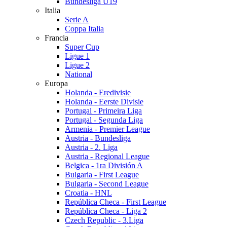
Bundesliga U19
Italia
Serie A
Coppa Italia
Francia
Super Cup
Ligue 1
Ligue 2
National
Europa
Holanda - Eredivisie
Holanda - Eerste Divisie
Portugal - Primeira Liga
Portugal - Segunda Liga
Armenia - Premier League
Austria - Bundesliga
Austria - 2. Liga
Austria - Regional League
Belgica - 1ra División A
Bulgaria - First League
Bulgaria - Second League
Croatia - HNL
República Checa - First League
República Checa - Liga 2
Czech Republic - 3.Liga