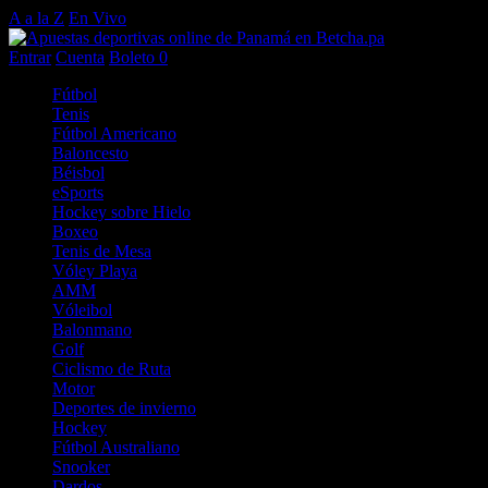
A a la Z
En Vivo
Entrar
Cuenta
Boleto
0
Fútbol
Tenis
Fútbol Americano
Baloncesto
Béisbol
eSports
Hockey sobre Hielo
Boxeo
Tenis de Mesa
Vóley Playa
AMM
Vóleibol
Balonmano
Golf
Ciclismo de Ruta
Motor
Deportes de invierno
Hockey
Fútbol Australiano
Snooker
Dardos