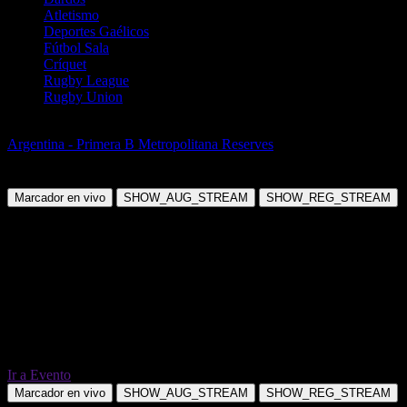
Atletismo
Deportes Gaélicos
Fútbol Sala
Críquet
Rugby League
Rugby Union
Fútbol
Argentina - Primera B Metropolitana Reserves
Godoy Cruz (R) vs
Union Santa Fe (R)
Marcador en vivo
SHOW_AUG_STREAM
SHOW_REG_STREAM
Ir a Evento
Marcador en vivo
SHOW_AUG_STREAM
SHOW_REG_STREAM