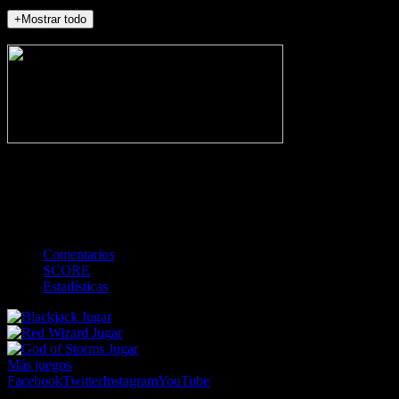
+Mostrar todo
NO_INCIDENTS
-
Gol
Tarjeta amarilla
Roja
Córner
Penalti
FKIC
Sustitución
0
-
-
-
-
-
-
0
-
-
-
-
-
-
Comentarios
SCORE
Estadísticas
Jugar
Jugar
Jugar
Más juegos
Facebook
Twitter
Instagram
YouTube