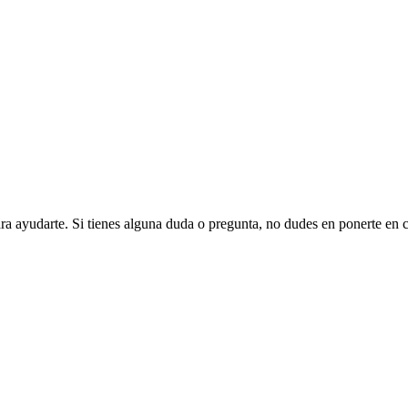
 para ayudarte. Si tienes alguna duda o pregunta, no dudes en ponerte e