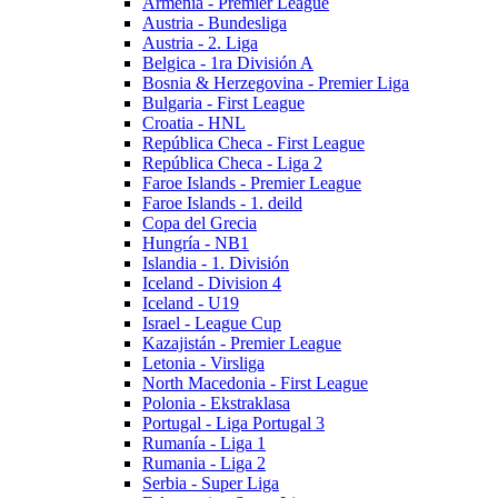
Armenia - Premier League
Austria - Bundesliga
Austria - 2. Liga
Belgica - 1ra División A
Bosnia & Herzegovina - Premier Liga
Bulgaria - First League
Croatia - HNL
República Checa - First League
República Checa - Liga 2
Faroe Islands - Premier League
Faroe Islands - 1. deild
Copa del Grecia
Hungría - NB1
Islandia - 1. División
Iceland - Division 4
Iceland - U19
Israel - League Cup
Kazajistán - Premier League
Letonia - Virsliga
North Macedonia - First League
Polonia - Ekstraklasa
Portugal - Liga Portugal 3
Rumanía - Liga 1
Rumania - Liga 2
Serbia - Super Liga