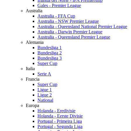
Irlanda del Norte - IFA Premiership
Gales - Premier League
Australia
Australia - FFA Cup
Australia - NSW Premier League
Australia - Queensland National Premier League
Australia - Darwin Premier League
Australia - Queensland Premier League
Alemania
Bundesliga 1
Bundesliga 2
Bundesliga 3
Super Cup
Italia
Serie A
Francia
Super Cup
Ligue 1
Ligue 2
National
Europa
Holanda - Eredivisie
Holanda - Eerste Divisie
Portugal - Primeira Liga
Portugal - Segunda Liga