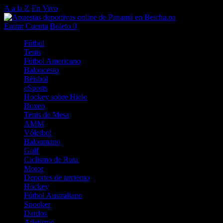
A a la Z
En Vivo
Entrar
Cuenta
Boleto
0
Fútbol
Tenis
Fútbol Americano
Baloncesto
Béisbol
eSports
Hockey sobre Hielo
Boxeo
Tenis de Mesa
AMM
Vóleibol
Balonmano
Golf
Ciclismo de Ruta
Motor
Deportes de invierno
Hockey
Fútbol Australiano
Snooker
Dardos
Atletismo