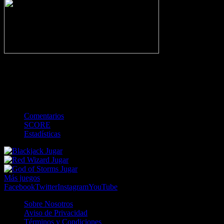
-
Gol
Tarjeta amarilla
Roja
Córner
Penalti
FKIC
Sustitución
0
-
-
-
-
-
-
0
-
-
-
-
-
-
Comentarios
SCORE
Estadísticas
Jugar
Jugar
Jugar
Más juegos
Facebook
Twitter
Instagram
YouTube
Sobre Nosotros
Aviso de Privacidad
Términos y Condiciones