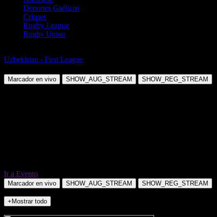
Deportes Gaélicos
Críquet
Rugby League
Rugby Union
Fútbol
Uzbekistan - First League
Shurtan vs PFK Metallurg Bekabad
Marcador en vivo
SHOW_AUG_STREAM
SHOW_REG_STREAM
Ir a Evento
Marcador en vivo
SHOW_AUG_STREAM
SHOW_REG_STREAM
+Mostrar todo
NO_INCIDENTS