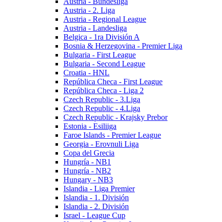
Austria - Bundesliga
Austria - 2. Liga
Austria - Regional League
Austria - Landesliga
Belgica - 1ra División A
Bosnia & Herzegovina - Premier Liga
Bulgaria - First League
Bulgaria - Second League
Croatia - HNL
República Checa - First League
República Checa - Liga 2
Czech Republic - 3.Liga
Czech Republic - 4.Liga
Czech Republic - Krajsky Prebor
Estonia - Esiliiga
Faroe Islands - Premier League
Georgia - Erovnuli Liga
Copa del Grecia
Hungría - NB1
Hungría - NB2
Hungary - NB3
Islandia - Liga Premier
Islandia - 1. División
Islandia - 2. División
Israel - League Cup