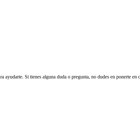
 para ayudarte. Si tienes alguna duda o pregunta, no dudes en ponerte e