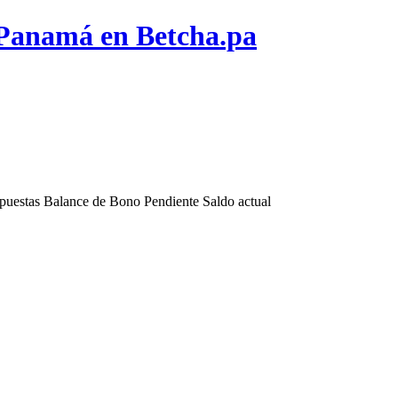
puestas
Balance de Bono Pendiente
Saldo actual