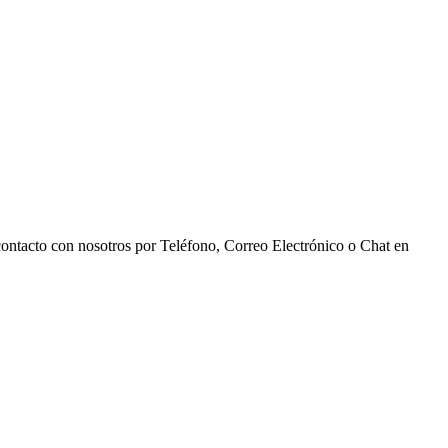
n contacto con nosotros por Teléfono, Correo Electrónico o Chat en