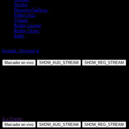
Dardos
Deportes Gaélicos
Fútbol Sala
Críquet
Rugby League
Rugby Union
Padel
Fútbol
Iceland - Division 4
Hafnir vs Ellidi
Marcador en vivo
SHOW_AUG_STREAM
SHOW_REG_STREAM
Ir a Evento
Marcador en vivo
SHOW_AUG_STREAM
SHOW_REG_STREAM