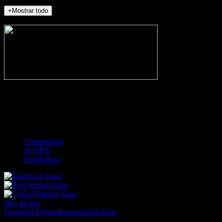
+Mostrar todo
NO_INCIDENTS
-
Gol
Tarjeta amarilla
Roja
Córner
Penalti
FKIC
Sustitución
0
-
-
-
-
-
-
0
-
-
-
-
-
-
Comentarios
SCORE
Estadísticas
Jugar
Jugar
Jugar
Más juegos
Facebook
Twitter
Instagram
YouTube