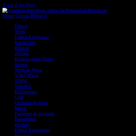
A a la Z
En Vivo
Entrar
Cuenta
Boleto
0
Fútbol
Tenis
Fútbol Americano
Baloncesto
Béisbol
eSports
Hockey sobre Hielo
Boxeo
Tenis de Mesa
Vóley Playa
AMM
Vóleibol
Balonmano
Golf
Ciclismo de Ruta
Motor
Deportes de invierno
Badminton
Hockey
Fútbol Australiano
Snooker